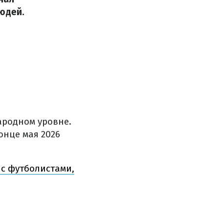
юдей.
ародном уровне.
онце мая 2026
 с футболистами,