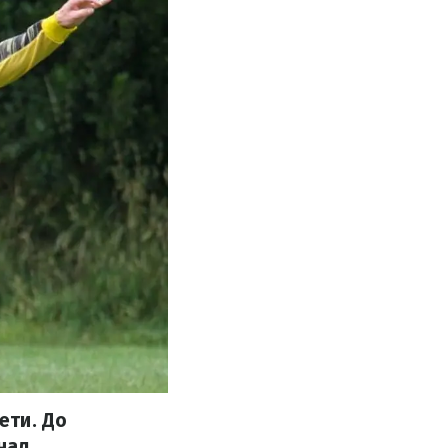
ети. До
нал