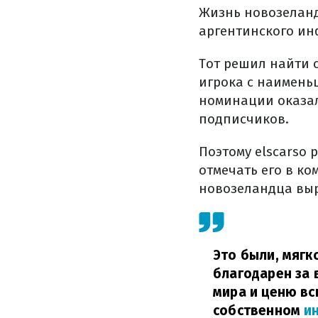
Жизнь новозелан
аргентинского инф
Тот решил найти 
игрока с наимень
номинации оказал
подписчиков.
Поэтому elscarso
отмечать его в ко
новозеландца выр
Это были, мягк
благодарен за 
мира и ценю вс
собственном
и