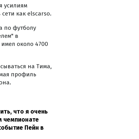
я усилиям
ети как elscarso.
а по футболу
лем" в
 имел около 4700
сываться на Тима,
 мая профиль
она.
ить, что я очень
м чемпионате
событие Пейн в