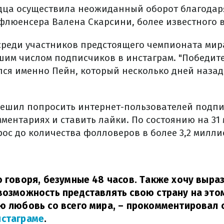
дца осуществила неожиданный оборот благодар
люенсера Валена Скарсини, более известного в с
среди участников предстоящего чемпионата мир
шим числом подписчиков в инстаграм. "Победите
ся именно Пейн, который несколько дней назад
 решил попросить интернет-пользователей подпи
мментариях и ставить лайки. По состоянию на 31
ос до количества фолловеров в более 3,2 милли
о говоря, безумные 48 часов. Также хочу выраз
возможность представлять свою страну на это
ю любовь со всего мира,
– прокомментировал 
нстаграме
.