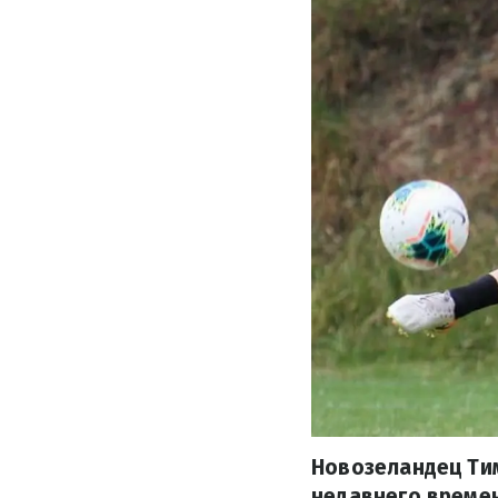
Новозеландец Ти
недавнего време