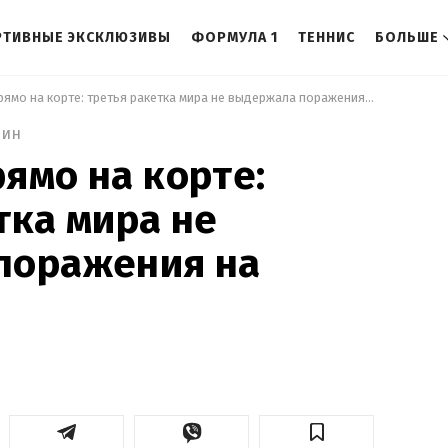
РТИВНЫЕ ЭКСКЛЮЗИВЫ
ФОРМУЛА 1
ТЕННИС
БОЛЬШЕ
 Вспылила прямо на корте: третья ракетка мира не выдержала поражения на Уимблдоне 
мин
ямо на корте:
тка мира не
поражения на