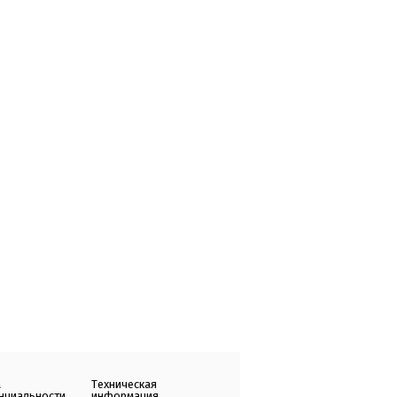
а
Техническая
нциальности
информация