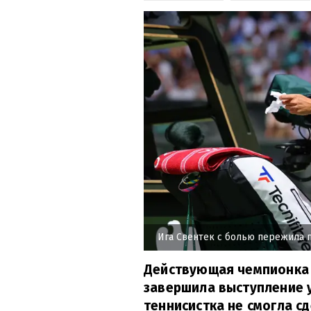
Ига Свентек с болью пережила 
Действующая чемпионка 
завершила выступление у
теннисистка не смогла с