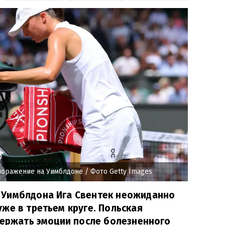
поражение на Уимблдоне
/ Фото Getty Images
Уимблдона Ига Свентек неожиданно
же в третьем круге. Польская
держать эмоции после болезненного