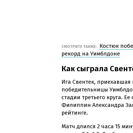
Костюк поб
СМОТРИТЕ ТАКЖЕ:
рекорд на Уимблдоне
Как сыграла Свент
Ига Свентек, приехавшая 
победительницы Уимблдон
стадии третьего круга. Е
Филиппин Александра Эал
рейтинге.
Матч длился 2 часа 15 ми