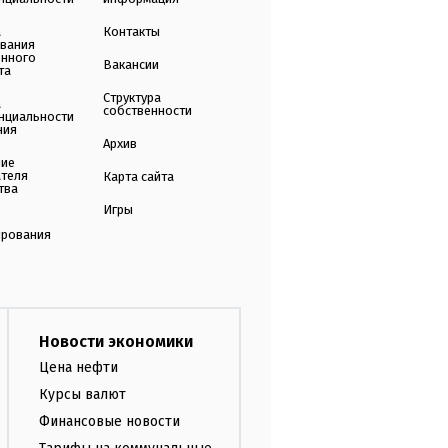
а
Контакты
ования
енного
Вакансии
та
Структура
а
собственности
нциальности
ния
Архив
ние
ателя
Карта сайта
тва
Игры
ирования
Новости экономики
Цена нефти
Курсы валют
Финансовые новости