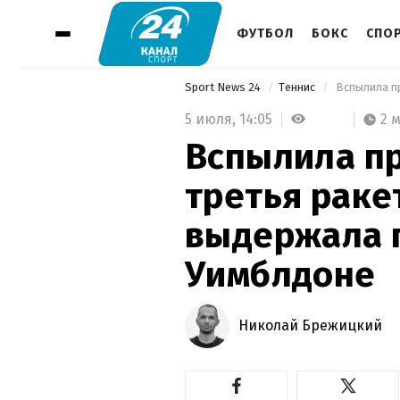
ФУТБОЛ
БОКС
СПО
Sport News 24
Теннис
5 июля,
14:05
2 
Вспылила пр
третья раке
выдержала 
Уимблдоне
Николай Брежицкий