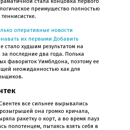
о драматичной стала концовка первого
хологическое преимущество полностью
теннисистке.
олько оперативные новости
знавать их первыми
Добавить
е стало худшим результатом на
за последние два года. Полька
ых фавориток Уимблдона, поэтому ее
ящей неожиданностью как для
ельщиков.
нтек
 Свентек все сильнее вырывались
 розыгрышей она громко кричала,
ряла ракетку о корт, а во время пауз
ь полотенцем, пытаясь взять себя в