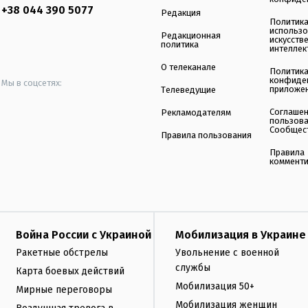
+38 044 390 5077
Редакция
Политик
использ
Редакционная
искусств
политика
интеллек
О телеканале
Политик
конфиде
Мы в соцсетях:
приложе
Телеведущие
Соглаше
Рекламодателям
пользов
Сообщес
Правила пользования
Правила
коммент
Война России с Украиной
Мобилизация в Украине
Ракетные обстрелы
Увольнение с военной
службы
Карта боевых действий
Мобилизация 50+
Мирные переговоры
Мобилизация женщин