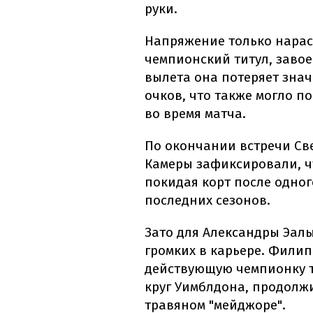
руки.
Напряжение только нарас
чемпионский титул, завое
вылета она потеряет зна
очков, что также могло п
во время матча.
По окончании встречи Св
Камеры зафиксировали, ч
покидая корт после одно
последних сезонов.
Зато для Александры Эалы
громких в карьере. Фили
действующую чемпионку т
круг Уимблдона, продолж
травяном "мейджоре".