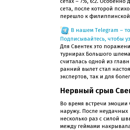
сетах – 7:6, 6:2. Особенн
сета, после которой пси
перешло к филиппинской 
В нашем Telegram – т
Подписывайтесь, чтобы у
Для Свентек это поражени
турнирах Большого шлема 
считалась одной из главн
ранний вылет стал насто
экспертов, так и для бол
Нервный срыв Све
Во время встречи эмоции
наружу. После неудачных
несколько раз с силой швы
между геймами накрывалас