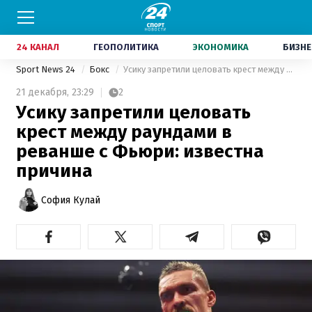
24 КАНАЛ
ГЕОПОЛИТИКА
ЭКОНОМИКА
БИЗНЕ
Sport News 24
Бокс
Усику запретили целовать крест между раундами в реванше с Фьюри: известна причина
21 декабря,
23:29
2
Усику запретили целовать
крест между раундами в
реванше с Фьюри: известна
причина
София Кулай