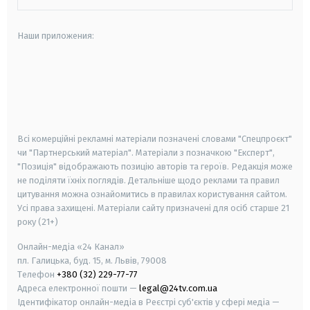
Наши приложения:
android
apple
smart tv
samsung smart tv
Всі комерційні рекламні матеріали позначені словами "Спецпроєкт"
чи "Партнерський матеріал". Матеріали з позначкою "Експерт",
"Позиція" відображають позицію авторів та героїв. Редакція може
не поділяти їхніх поглядів. Детальніше щодо реклами та правил
цитування можна ознайомитись в правилах користування сайтом.
Усі права захищені.
Матеріали сайту призначені для осіб старше
21
року (21+)
Онлайн-медіа «24 Канал»
пл. Галицька, буд. 15, м. Львів, 79008
Телефон
+380 (32) 229-77-77
Адреса електронної пошти —
legal@24tv.com.ua
Ідентифікатор онлайн-медіа в Реєстрі суб'єктів у сфері медіа —