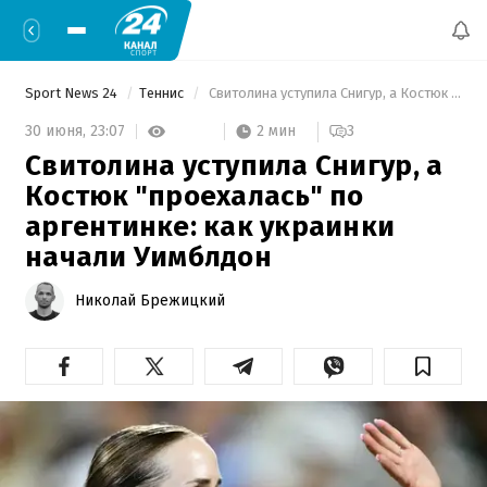
Sport News 24
Теннис
 Свитолина уступила Снигур, а Костюк "проехалась" по аргентинке: как украинки начали Уимблдон 
2 мин
30 июня,
23:07
3
Свитолина уступила Снигур, а
Костюк "проехалась" по
аргентинке: как украинки
начали Уимблдон
Николай Брежицкий