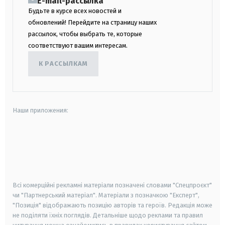
E-mail-рассылка
Будьте в курсе всех новостей и
обновлений! Перейдите на страницу наших
рассылок, чтобы выбрать те, которые
соответствуют вашим интересам.
К РАССЫЛКАМ
Наши приложения:
android
apple
smart tv
samsung smart tv
Всі комерційні рекламні матеріали позначені словами "Спецпроєкт"
чи "Партнерський матеріал". Матеріали з позначкою "Експерт",
"Позиція" відображають позицію авторів та героїв. Редакція може
не поділяти їхніх поглядів. Детальніше щодо реклами та правил