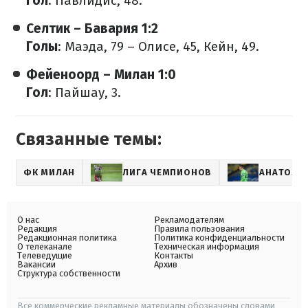
Гол
: Павлидис, 48.
Селтик – Бавария 1:2
Голы
: Маэда, 79 – Олисе, 45, Кейн, 49.
Фейеноорд – Милан 1:0
Гол
: Пайшау, 3.
Связанные темы:
ФК МИЛАН
ЛИГА ЧЕМПИОНОВ
АНАТОЛИ
О нас
Рекламодателям
Редакция
Правила пользования
Редакционная политика
Политика конфиденциальности
О телеканале
Техническая информация
Телеведущие
Контакты
Вакансии
Архив
Структура собственности
Все коммерческие рекламные материалы обозначены словами