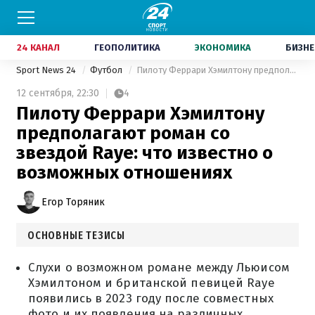
24 КАНАЛ
ГЕОПОЛИТИКА
ЭКОНОМИКА
БИЗНЕ
Sport News 24
Футбол
Пилоту Феррари Хэмилтону предполагают роман со звездой Raye: что известно о возможных отношениях
12 сентября,
22:30
4
Пилоту Феррари Хэмилтону
предполагают роман со
звездой Raye: что известно о
возможных отношениях
Егор Торяник
ОСНОВНЫЕ ТЕЗИСЫ
Слухи о возможном романе между Льюисом
Хэмилтоном и британской певицей Raye
появились в 2023 году после совместных
фото и их появления на различных