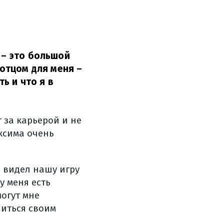
 – это большой
 отцом для меня –
ть и что я в
 за карьерой и не
ксима очень
 видел нашу игру
у меня есть
могут мне
литься своим