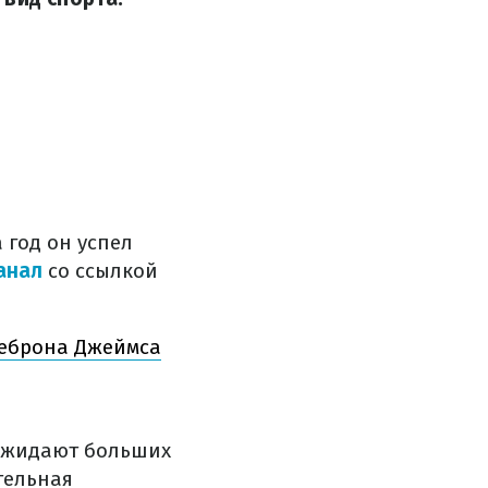
 год он успел
анал
со ссылкой
Леброна Джеймса
 ожидают больших
тельная