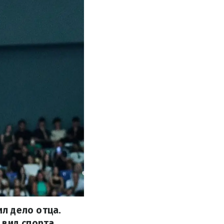
л дело отца.
 вид спорта.