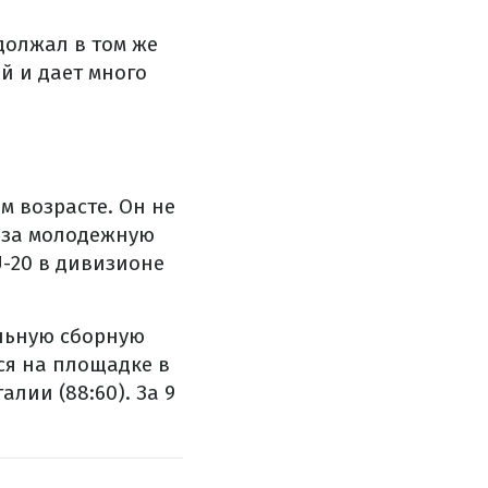
должал в том же
ой и дает много
м возрасте. Он не
 за молодежную
U-20 в дивизионе
альную сборную
ся на площадке в
лии (88:60). За 9