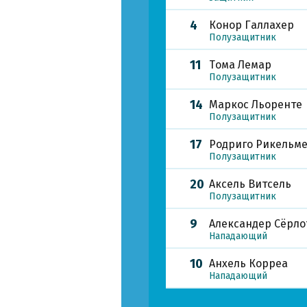
4
Конор Галлахер
Полузащитник
11
Тома Лемар
Полузащитник
14
Маркос Льоренте
Полузащитник
17
Родриго Рикельм
Полузащитник
20
Аксель Витсель
Полузащитник
9
Александер Сёрло
Нападающий
10
Анхель Корреа
Нападающий