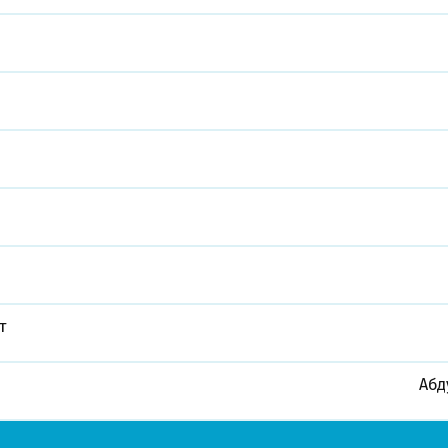
е
т
Абд