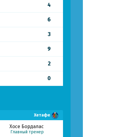
4
6
3
9
2
0
Хетафе
Хосе Бордалас
Главный тренер