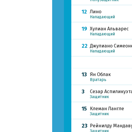
12
Лино
Нападающий
19
Хулиан Альварес
Нападающий
22
Джулиано Симеон
Нападающий
13
Ян Облак
Вратарь
3
Сезар Аспиликуэт
Защитник
15
Клеман Лангле
Защитник
23
Рейнилду Мандав
Защитник