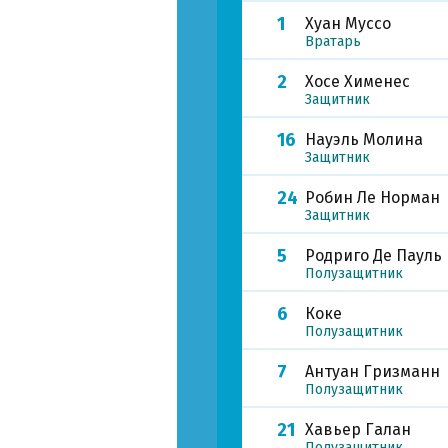
1
Хуан Муссо
Вратарь
2
Хосе Хименес
Защитник
16
Науэль Молина
Защитник
24
Робин Ле Норман
Защитник
5
Родриго Де Пауль
Полузащитник
6
Коке
Полузащитник
7
Антуан Гризманн
Полузащитник
21
Хавьер Галан
Полузащитник