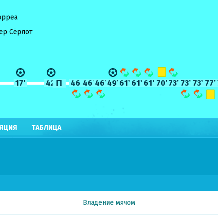
орреа
ер Сёрлот
17ʼ
42ʼ
46ʼ
46ʼ
46ʼ
49ʼ
61ʼ
61ʼ
61ʼ
70ʼ
73ʼ
73ʼ
73ʼ
77ʼ
ЛЯЦИЯ
ТАБЛИЦА
Владение мячом