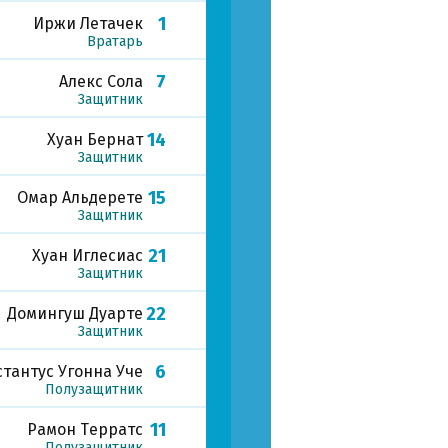
1
Иржи Летачек
Вратарь
7
Алекс Сола
Защитник
14
Хуан Бернат
Защитник
15
Омар Альдерете
Защитник
21
Хуан Иглесиас
Защитник
22
Домингуш Дуарте
Защитник
6
тантус Угонна Уче
Полузащитник
11
Рамон Терратс
Полузащитник