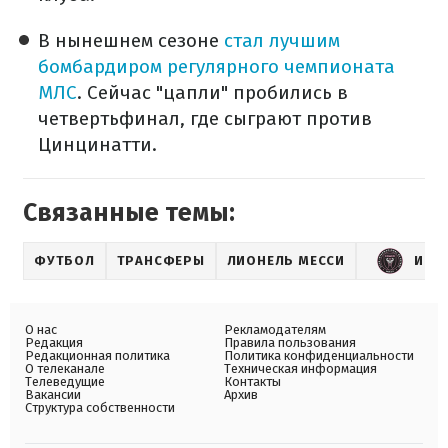
В нынешнем сезоне
стал лучшим
бомбардиром регулярного чемпионата
МЛС
. Сейчас "цапли" пробились в
четвертьфинал, где сыграют против
Цинцинатти.
Связанные темы:
ФУТБОЛ
ТРАНСФЕРЫ
ЛИОНЕЛЬ МЕССИ
ИНТ
О нас
Рекламодателям
Редакция
Правила пользования
Редакционная политика
Политика конфиденциальности
О телеканале
Техническая информация
Телеведущие
Контакты
Вакансии
Архив
Структура собственности