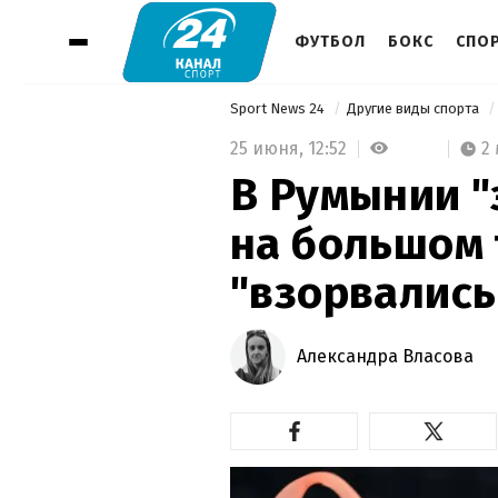
ФУТБОЛ
БОКС
СПО
Sport News 24
Другие виды спорта
25 июня,
12:52
2
В Румынии "
на большом 
"взорвались
Александра Власова