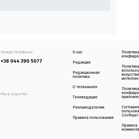
Номер телефона:
О нас
Политик
конфиде
+38 044 390 5077
Редакция
Политик
использ
Редакционная
искусств
политика
интеллек
О телеканале
Политик
конфиде
Мы в соцсетях:
приложе
Телеведущие
Соглаше
Рекламодателям
пользов
Сообщес
Правила пользования
Правила
коммент