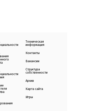
а
Техническая
нциальности
информация
а
Контакты
ования
енного
Вакансии
та
Структура
а
собственности
нциальности
ния
Архив
ние
ателя
Карта сайта
тва
Игры
ирования