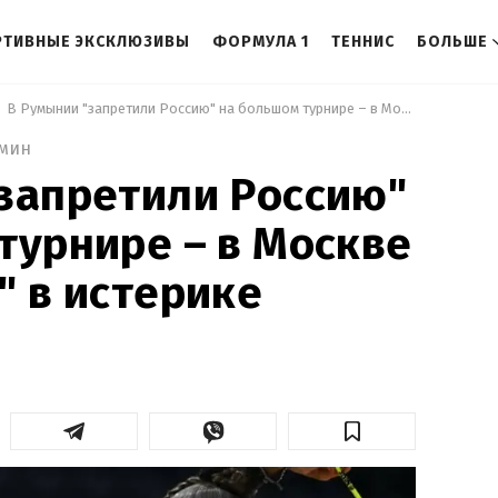
РТИВНЫЕ ЭКСКЛЮЗИВЫ
ФОРМУЛА 1
ТЕННИС
БОЛЬШЕ
 В Румынии "запретили Россию" на большом турнире – в Москве "взорвались" в истерике 
 мин
запретили Россию"
турнире – в Москве
" в истерике