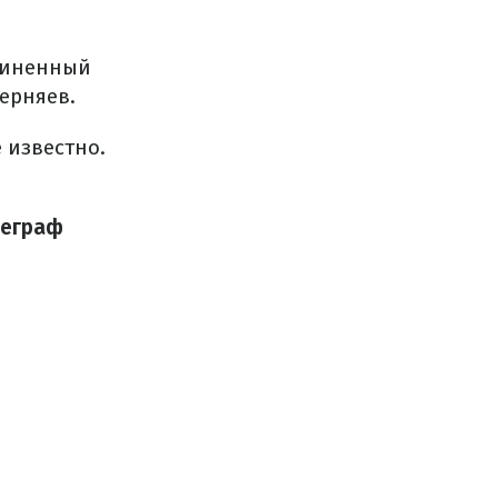
чиненный
ерняев.
 известно.
леграф