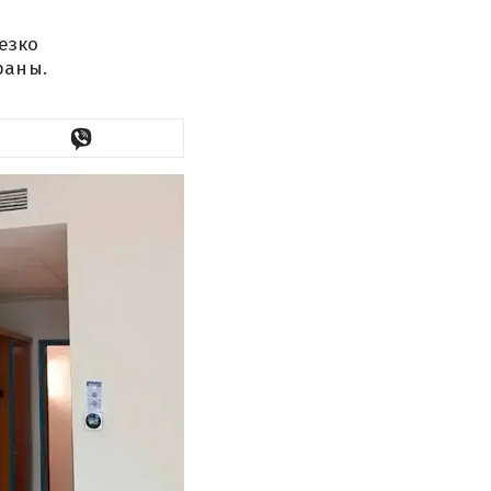
езко
раны.