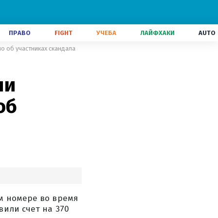
ПРАВО
FIGHT
УЧЕБА
ЛАЙФХАКИ
AUTO
но об участниках скандала
ии
об
м номере во время
вили счет на 370