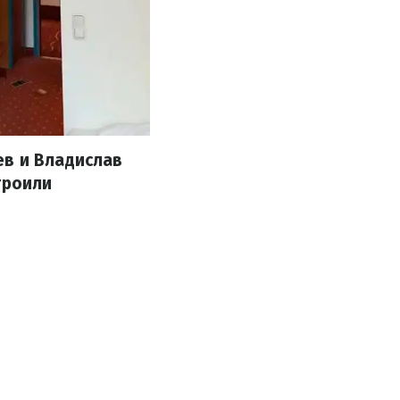
ев и Владислав
троили