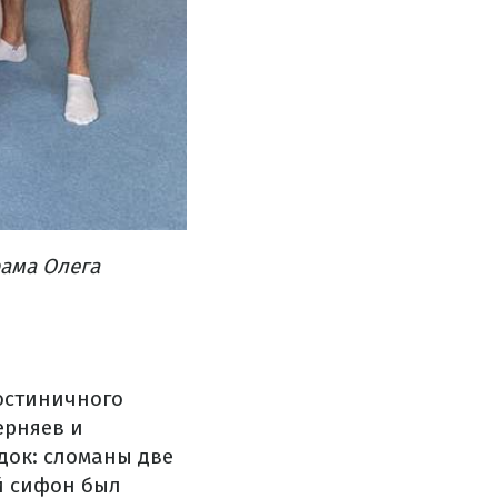
рама Олега
остиничного
ерняев и
док: сломаны две
й сифон был