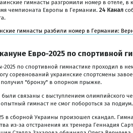
аинские гимнасты разгромили номер в отеле, в 
мя чемпионата Европы в Германии.
24 Канал
со
а.
нские гимнасты разбили номер в Германии: Вер
кануне Евро-2025 по спортивной г
-2025 по спортивной гимнастике проходил в не
итогу соревнований украинские спортсмены заво
 получил "бронзу" в опорном прыжке.
были связаны с выступлением олимпийского ч
 опытный гимнаст не смог побороться за подиум.
25 в сборной Украины произошел скандал. Гимн
тва из-за отстранения их тренера Геннадия Сарт
ции Стелла Захарова обвинила Олега Верняева