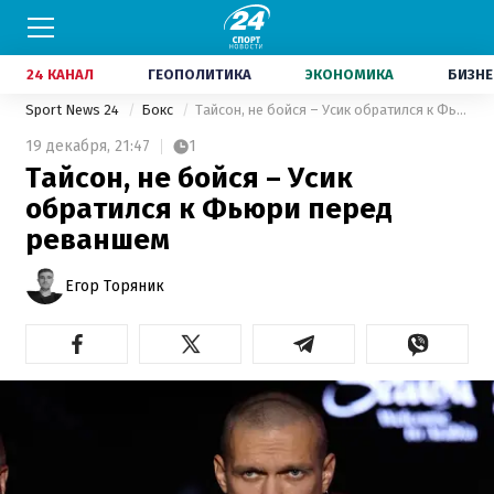
24 КАНАЛ
ГЕОПОЛИТИКА
ЭКОНОМИКА
БИЗНЕ
Sport News 24
Бокс
Тайсон, не бойся – Усик обратился к Фьюри перед реваншем
19 декабря,
21:47
1
Тайсон, не бойся – Усик
обратился к Фьюри перед
реваншем
Егор Торяник