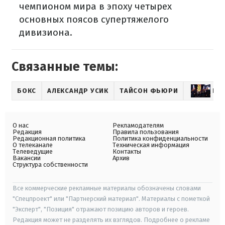
чемпионом мира в эпоху четырех
основных поясов супертяжелого
дивизиона.
Связанные темы:
БОКС
АЛЕКСАНДР УСИК
ТАЙСОН ФЬЮРИ
РЕ
О нас
Рекламодателям
Редакция
Правила пользования
Редакционная политика
Политика конфиденциальности
О телеканале
Техническая информация
Телеведущие
Контакты
Вакансии
Архив
Структура собственности
Все коммерческие рекламные материалы обозначены словами
"Спецпроект" или "Партнерский материал". Материалы с пометкой
"Эксперт", "Позиция" отражают позицию авторов и героев.
Редакция может не разделять их взглядов. Подробнее о рекламе