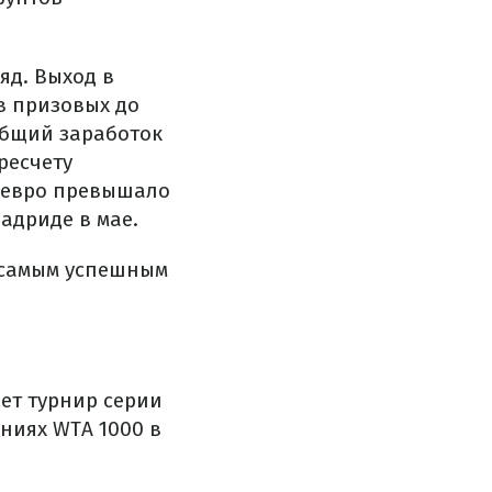
д. Выход в
в призовых до
общий заработок
ресчету
и евро превышало
адриде в мае.
к самым успешным
ет турнир серии
ниях WTA 1000 в