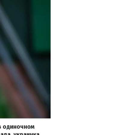
в одиночном
ала, украинка