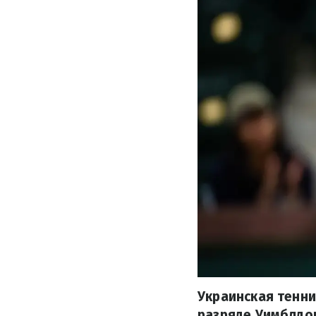
Украинская тенн
разряде Уимблдон