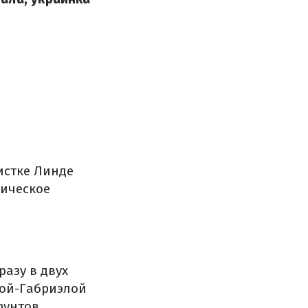
истке Линде
рическое
азу в двух
ной-Габриэлой
фунтов