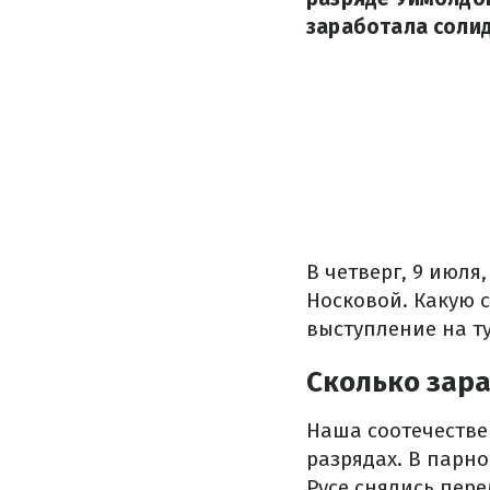
заработала соли
В четверг, 9 июл
Носковой. Какую 
выступление на т
Сколько зар
Наша соотечестве
разрядах. В парн
Русе снялись пере