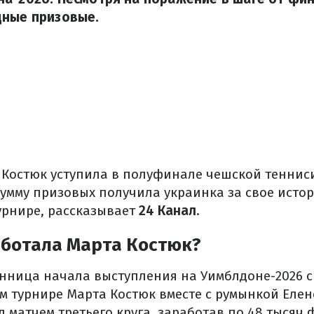
дные призовые.
я, Костюк уступила в полуфинале чешской теннис
сумму призовых получила украинка за свое исто
урнире, рассказывает
24 Канал
.
аботала Марта Костюк?
нница начала выступления на Уимблдоне-2026 ср
ом турнире Марта Костюк вместе с румынкой Еле
д матчем третьего круга, заработав по 48 тысяч 