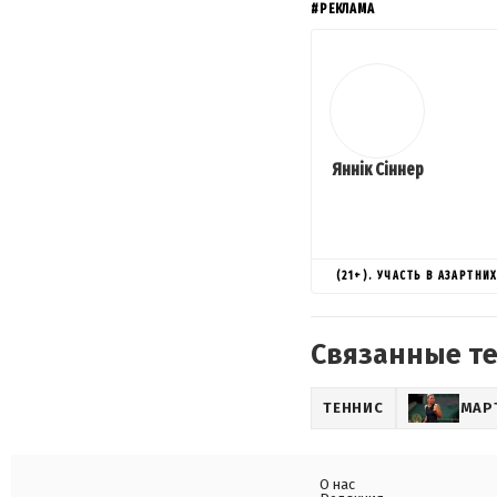
#РЕКЛАМА
Яннік Сіннер
(21+). УЧАСТЬ В АЗАРТН
Связанные т
ТЕННИС
МАР
О нас