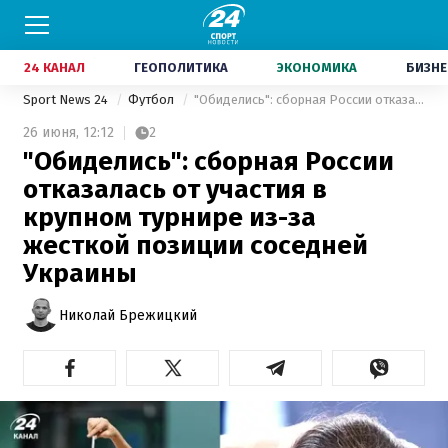
24 КАНАЛ
ГЕОПОЛИТИКА
ЭКОНОМИКА
БИЗНЕ
Sport News 24
Футбол
"Обиделись": сборная России отказалась от участия в крупном турнире из-за жесткой позиции соседней Украины
26 июня,
12:12
2
"Обиделись": сборная России
отказалась от участия в
крупном турнире из-за
жесткой позиции соседней
Украины
Николай Брежицкий