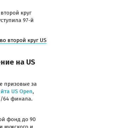
 второй круг
ступила 97-й
во второй круг US
ние на US
е призовые за
айта US Open
,
1/64 финала.
ой фонд до 90
и мужского и