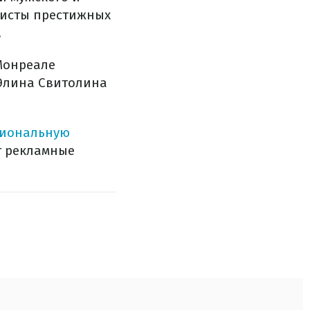
листы престижных
.
 Монреале
 Элина Свитолина
сиональную
ет рекламные