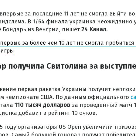
первые за последние 11 лет не смогла выйти во
эндслема. В 1/64 финала украинка неожиданно у
е Бондарь из Венгрии, пишет
24 Канал
.
первые за более чем 10 лет не смогла пробиться 
 игры
р получила Свитолина за выступле
жение первая ракетка Украины получит неплохи
ом чемпионате США. По данным официального
с
отала
110 тысяч долларов
за проведенный матч 
систка добавит в рейтинг 10 очков.
25 году организаторы US Open увеличили призов
ов. Самый большой гонорар получат победител