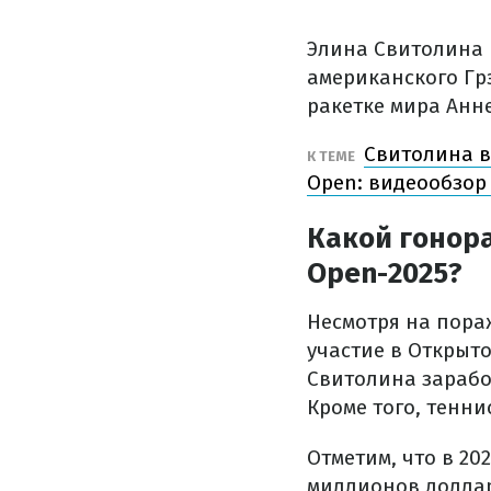
Элина Свитолина в
американского Гр
ракетке мира Анн
Свитолина в
К ТЕМЕ
Open: видеообзор
Какой гонора
Open-2025?
Несмотря на пора
участие в Открыт
Свитолина зараб
Кроме того, тенни
Отметим, что в 20
миллионов доллар