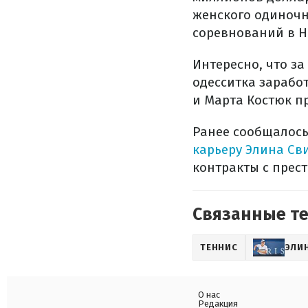
женского одиночн
соревнований в Н
Интересно, что з
одесситка зарабо
и Марта Костюк п
Ранее сообщалос
карьеру Элина Св
контракты с прес
Связанные т
ТЕННИС
ЭЛИ
О нас
Редакция