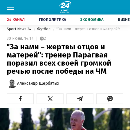
24 КАНАЛ
ГЕОПОЛИТИКА
ЭКОНОМИКА
БИЗНЕ
Sport News 24
Футбол
"За нами – жертвы отцов и матерей": тренер Парагвая поразил всех своей громкой речью после победы на ЧМ
30 июня,
14:14
2
"За нами – жертвы отцов и
матерей": тренер Парагвая
поразил всех своей громкой
речью после победы на ЧМ
Александр Щербатых