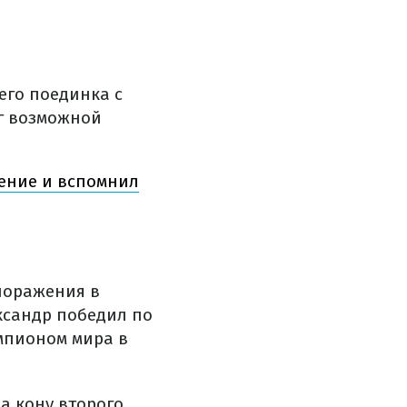
его поединка с
уг возможной
ление и вспомнил
поражения в
ксандр победил по
мпионом мира в
а кону второго