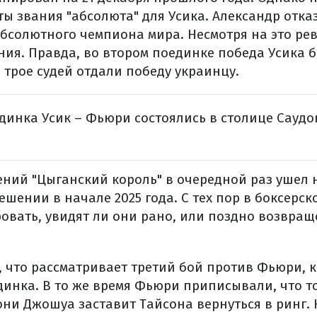
ы звания "абсолюта" для Усика. Александр отказ
 абсолютного чемпиона мира. Несмотря на это ре
ния. Правда, во втором поединке победа Усика 
 трое судей отдали победу украинцу.
динка Усик – Фьюри состоялись в столице Саудо
ений "Цыганский король" в очередной раз ушел 
ешении в начале 2025 года. С тех пор в боксерс
овать, увидят ли они рано, или поздно возвращ
, что рассматривает третий бой против Фьюри, 
инка. В то же время Фьюри приписывали, что т
они Джошуа заставит Тайсона вернуться в ринг.