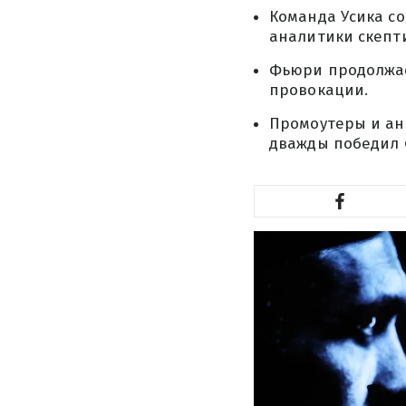
Команда Усика с
аналитики скепти
Фьюри продолжает
провокации.
Промоутеры и ана
дважды победил