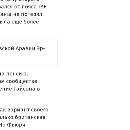
ался от пояса IBF
ванш не потерял
была еще более
вской Аравии Эр-
на пенсию,
ком сообществе
ение Тайсона в
как вариант своего
олько британская
 Но Фьюри