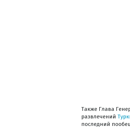
Также Глава Гене
развлечений
Турк
последний пообещ