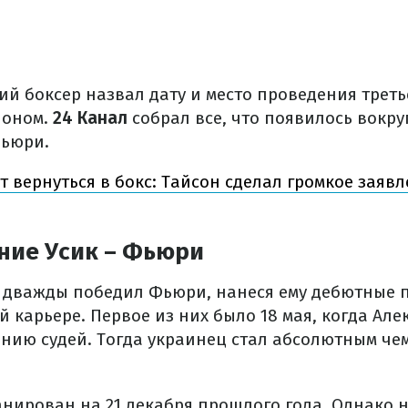
й боксер назвал дату и место проведения треть
ионом.
24 Канал
собрал все, что появилось вокр
Фьюри.
 вернуться в бокс: Тайсон сделал громкое заяв
ние Усик – Фьюри
ик дважды победил Фьюри, нанеся ему дебютные 
 карьере. Первое из них было 18 мая, когда Але
нию судей. Тогда украинец стал абсолютным че
нирован на 21 декабря прошлого года. Однако н