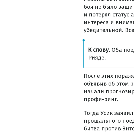
боя не было защит
и потерял статус
интереса и внима
убедительной. Все
К слову.
Оба пое
Рияде.
После этих пораж
объявив об этом р
начали прогнозир
профи-ринг.
Тогда Усик заявил
прощального поед
битва против Энт