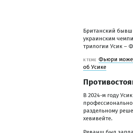
Британский бывши
украинским чемп
трилогии Усик – 
Фьюри может
К ТЕМЕ
об Усике
Противостоя
В 2024-м году Ус
профессиональной
раздельному реше
хевивейте.
Реванш был запла