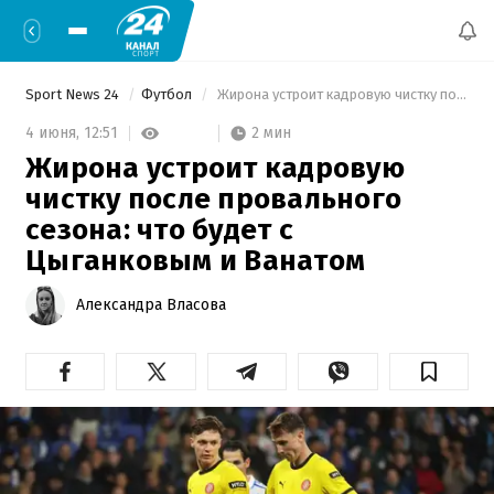
Sport News 24
Футбол
 Жирона устроит кадровую чистку после провального сезона: что будет с Цыганковым и Ванатом 
2 мин
4 июня,
12:51
Жирона устроит кадровую
чистку после провального
сезона: что будет с
Цыганковым и Ванатом
Александра Власова