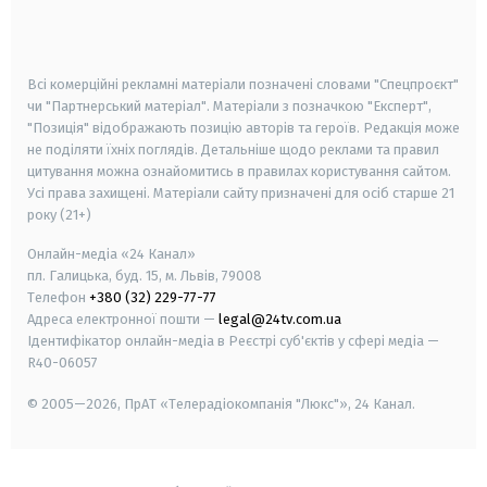
smart tv
samsung smart tv
Всі комерційні рекламні матеріали позначені словами "Спецпроєкт"
чи "Партнерський матеріал". Матеріали з позначкою "Експерт",
"Позиція" відображають позицію авторів та героїв. Редакція може
не поділяти їхніх поглядів. Детальніше щодо реклами та правил
цитування можна ознайомитись в правилах користування сайтом.
Усі права захищені.
Матеріали сайту призначені для осіб старше
21
року (21+)
Онлайн-медіа «24 Канал»
пл. Галицька, буд. 15, м. Львів, 79008
Телефон
+380 (32) 229-77-77
Адреса електронної пошти —
legal@24tv.com.ua
Ідентифікатор онлайн-медіа в Реєстрі суб'єктів у сфері медіа —
R40-06057
© 2005—2026,
ПрАТ «Телерадіокомпанія "Люкс"», 24 Канал.