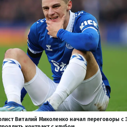
олист Виталий Миколенко начал переговоры с 
родлить контракт с клубом.