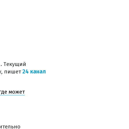
н. Текущий
у, пишет
24 канал
где может
ительно