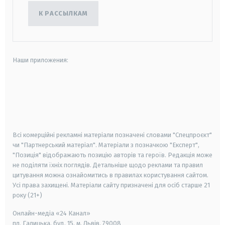
К РАССЫЛКАМ
Наши приложения:
android
apple
smart tv
samsung smart tv
Всі комерційні рекламні матеріали позначені словами "Спецпроєкт"
чи "Партнерський матеріал". Матеріали з позначкою "Експерт",
"Позиція" відображають позицію авторів та героїв. Редакція може
не поділяти їхніх поглядів. Детальніше щодо реклами та правил
цитування можна ознайомитись в правилах користування сайтом.
Усі права захищені.
Матеріали сайту призначені для осіб старше
21
року (21+)
Онлайн-медіа «24 Канал»
пл. Галицька, буд. 15, м. Львів, 79008