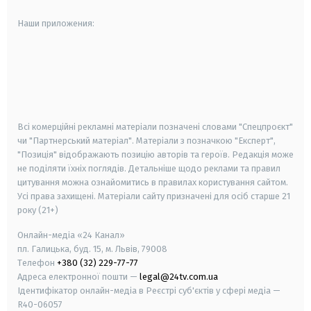
Наши приложения:
android
apple
smart tv
samsung smart tv
Всі комерційні рекламні матеріали позначені словами "Спецпроєкт"
чи "Партнерський матеріал". Матеріали з позначкою "Експерт",
"Позиція" відображають позицію авторів та героїв. Редакція може
не поділяти їхніх поглядів. Детальніше щодо реклами та правил
цитування можна ознайомитись в правилах користування сайтом.
Усі права захищені.
Матеріали сайту призначені для осіб старше
21
року (21+)
Онлайн-медіа «24 Канал»
пл. Галицька, буд. 15, м. Львів, 79008
Телефон
+380 (32) 229-77-77
Адреса електронної пошти —
legal@24tv.com.ua
Ідентифікатор онлайн-медіа в Реєстрі суб'єктів у сфері медіа —
R40-06057