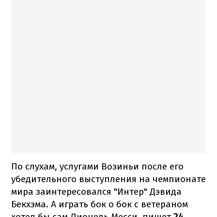
По слухам, услугами Возиньи после его
убедительного выступления на чемпионате
мира заинтересовался "Интер" Дэвида
Бекхэма. А играть бок о бок с ветераном
хотел бы сам Лионель Месси, пишет
24