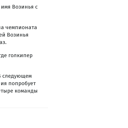
 имя Возинья с
на чемпионата
ей Возинья
аз.
где голкипер
 В следующем
ния попробует
четыре команды