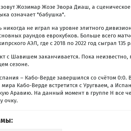
 зовут Жозимар Жозе Эвора Диаш, а сценическое
ыка означает "бабушка".
ь никогда не играл на уровне элитного дивизио
сновных раундов еврокубков. Больше всего матч
ипрского АЭЛ, где с 2018 по 2022 год сыграл 135 р
кт с Шавишем заканчивается. Пока неизвестно, 
щем сезоне.
спания – Кабо-Верде завершился со счётом 0:0.
мира Кабо-Верде встретится с Уругваем, а Испа
кую Аравию. На данный момент в группе H все 
у очку.
емы: