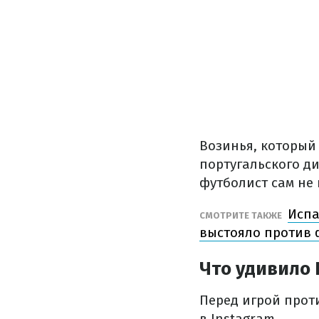
Возинья, который
португальского д
футболист сам не 
Испа
СМОТРИТЕ ТАКЖЕ
выстояло против
Что удивило
Перед игрой прот
в Instagram.