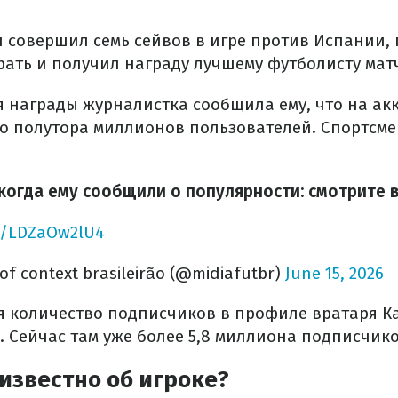
н совершил семь сейвов в игре против Испании, 
рать и получил награду лучшему футболисту мат
я награды журналистка сообщила ему, что на ак
о полутора миллионов пользователей. Спортсме
 когда ему сообщили о популярности: смотрите 
om/LDZaOw2lU4
t of context brasileirão (@midiafutbr)
June 15, 2026
я количество подписчиков в профиле вратаря К
. Сейчас там уже более 5,8 миллиона подписчико
 известно об игроке?