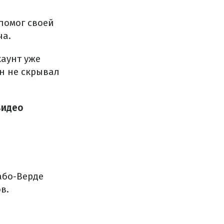
помог своей
ча.
каунт уже
н не скрывал
видео
або-Верде
в.