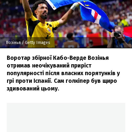
Возінья
/ Getty Images
Воротар збірної Кабо-Верде Возінья
отримав неочікуваний приріст
популярності після власних порятунків у
грі проти Іспанії. Сам голкіпер був щиро
здивований цьому.