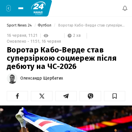
Sport News 24
Футбол
 Воротар Кабо-Верде став суперзіркою соцмереж після дебюту на ЧС-2026 
2 хв
16 червня,
11:21
Оновлено -
11:51,
16 червня
Воротар Кабо-Верде став
суперзіркою соцмереж після
дебюту на ЧС-2026
Олександр Щербатих