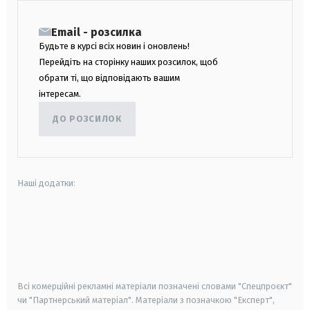
Email - розсилка
Будьте в курсі всіх новин і оновлень!
Перейдіть на сторінку наших розсилок, щоб
обрати ті, що відповідають вашим
інтересам.
ДО РОЗСИЛОК
Наші додатки:
android
apple
smart tv
samsung smart tv
Всі комерційні рекламні матеріали позначені словами "Спецпроєкт"
чи "Партнерський матеріал". Матеріали з позначкою "Експерт",