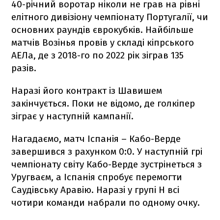
40-річний воротар ніколи не грав на рівні
елітного дивізіону чемпіонату Португалії, чи
основних раундів єврокубків. Найбільше
матчів Возінья провів у складі кіпрського
АЕЛа, де з 2018-го по 2022 рік зіграв 135
разів.
Наразі його контракт із Шавишем
закінчується. Поки не відомо, де голкіпер
зіграє у наступній кампанії.
Нагадаємо, матч Іспанія – Кабо-Верде
завершився з рахунком 0:0. У наступній грі
чемпіонату світу Кабо-Верде зустрінеться з
Уругваєм, а Іспанія спробує перемогти
Саудівську Аравію. Наразі у групі H всі
чотири команди набрали по одному очку.