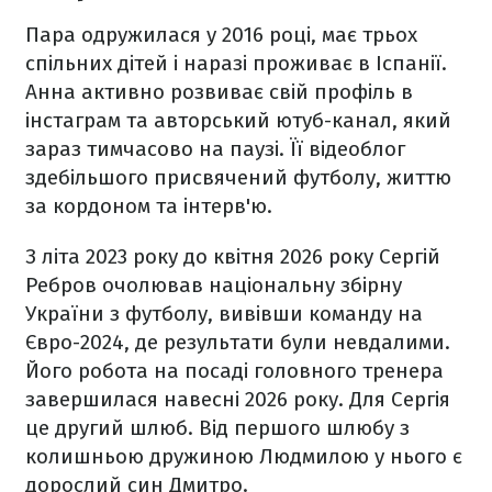
Пара одружилася у 2016 році, має трьох
спільних дітей і наразі проживає в Іспанії.
Анна активно розвиває свій профіль в
інстаграм та авторський ютуб-канал, який
зараз тимчасово на паузі. Її відеоблог
здебільшого присвячений футболу, життю
за кордоном та інтерв'ю.
З літа 2023 року до квітня 2026 року Сергій
Ребров очолював національну збірну
України з футболу, вивівши команду на
Євро-2024, де результати були невдалими.
Його робота на посаді головного тренера
завершилася навесні 2026 року. Для Сергія
це другий шлюб. Від першого шлюбу з
колишньою дружиною Людмилою у нього є
дорослий син Дмитро.