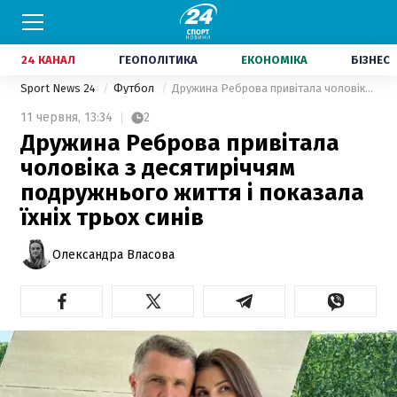
24 КАНАЛ
ГЕОПОЛІТИКА
ЕКОНОМІКА
БІЗНЕС
Sport News 24
Футбол
Дружина Реброва привітала чоловіка з десятиріччям подружнього життя і показала їхніх трьох синів
11 червня,
13:34
2
Дружина Реброва привітала
чоловіка з десятиріччям
подружнього життя і показала
їхніх трьох синів
Олександра Власова