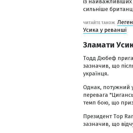
із найважливіших 
сильніше британця
Леген
ЧИТАЙТЕ ТАКОЖ
Усика у реванші
Зламати Уси
Тодд Дюбеф прига
зазначив, що післ
українця.
Однак, потужний у
перевага "Цигансь
темп бою, що при
Президент Top Ra
зазначив, що відч