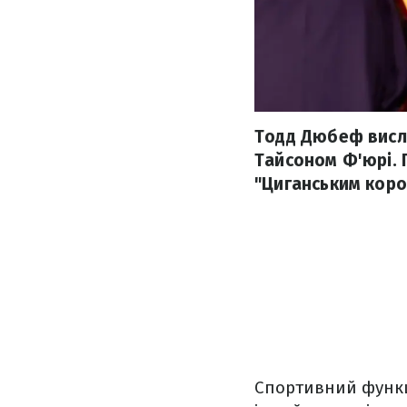
Тодд Дюбеф висл
Тайсоном Ф'юрі. 
"Циганським коро
Спортивний функц