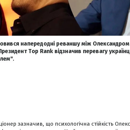
овився напередодні реваншу між Олександром
Президент Top Rank відзначив перевагу українця
лем".
іонер зазначив, що психологічна стійкість Олек