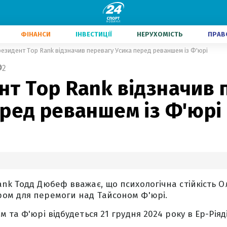
ФІНАНСИ
ІНВЕСТИЦІЇ
НЕРУХОМІСТЬ
ПРАВ
езидент Top Rank відзначив перевагу Усика перед реваншем із Ф'юрі
2
нт Top Rank відзначив 
ред реваншем із Ф'юрі
nk Тодд Дюбеф вважає, що психологічна стійкість О
ом для перемоги над Тайсоном Ф'юрі.
 та Ф'юрі відбудеться 21 грудня 2024 року в Ер-Ріяді