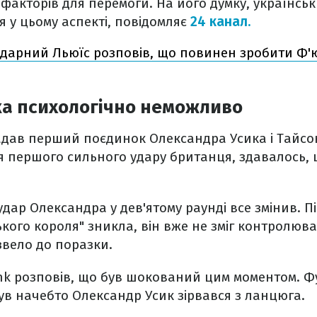
факторів для перемоги. На його думку, українсь
 у цьому аспекті, повідомляє
24 канал.
дарний Льюїс розповів, що повинен зробити Ф'ю
ка психологічно неможливо
дав перший поєдинок Олександра Усика і Тайсон
я першого сильного удару британця, здавалось, 
дар Олександра у дев'ятому раунді все змінив. П
кого короля" зникла, він вже не зміг контролюв
звело до поразки.
nk розповів, що був шокований цим моментом. Ф
ув начебто Олександр Усик зірвався з ланцюга.