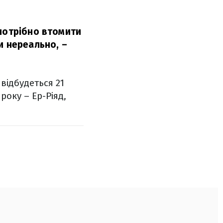
 потрібно втомити
и нереально,
–
відбудеться 21
оку – Ер-Ріяд,