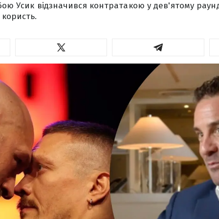
бою Усик відзначився контратакою у дев'ятому раунді
 користь.