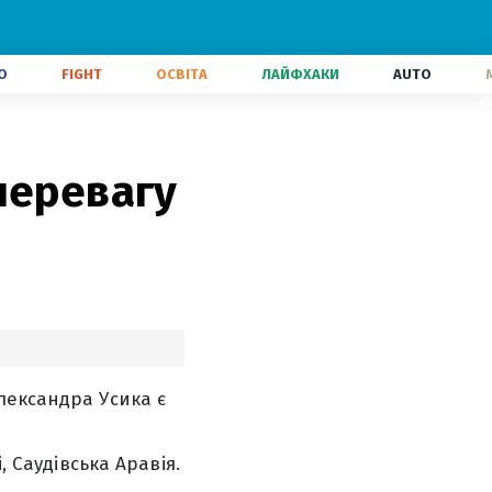
О
FIGHT
ОСВІТА
ЛАЙФХАКИ
AUTO
перевагу
лександра Усика є
, Саудівська Аравія.