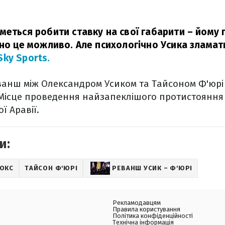
меться робити ставку на свої габарити – йому
чно це можливо. Але психологічно Усика зламат
Sky Sports.
анш між Олександром Усиком та Тайсоном Ф'юрі 
 Місце проведення найзапеклішого протистояння р
ї Аравії.
и:
ОКС
ТАЙСОН Ф'ЮРІ
РЕВАНШ УСИК – Ф'ЮРІ
Рекламодавцям
Правила користування
Політика конфіденційності
Технічна інформація