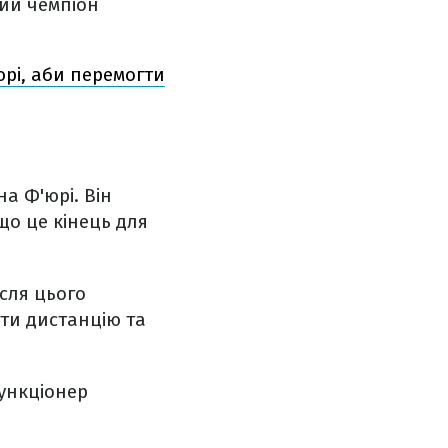
кий чемпіон
рі, аби перемогти
а Ф'юрі. Він
що це кінець для
ісля цього
ати дистанцію та
ункціонер