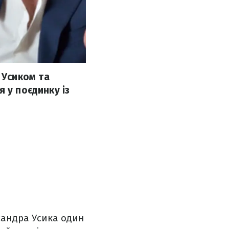
 Усиком та
 у поєдинку із
сандра Усика один