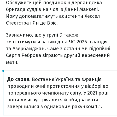
Обслужить цей поєдинок нідерландська
бригада суддів на чолі з Данні Маккелі.
Йому допомагатимуть асистенти Хессел
Стеегстра і Ян де Вріс.
Зазначимо, що у групі D також
змагатимуться за вихід на ЧС-2026 Ісландія
та Азербайджан. Саме з останніми підопічні
Сергія Реброва зіграють другий вересневий
матч.
До слова
. Востаннє Україна та Франція
проводили очні протистояння у відборі до
попереднього чемпіонату світу. У 2021 році
вони двічі зустрічалися й обидва матчі
завершилися з однаковим рахунком 1:1.