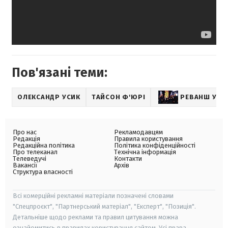
Пов'язані теми:
ОЛЕКСАНДР УСИК
ТАЙСОН Ф'ЮРІ
РЕВАНШ УСИК
Про нас
Рекламодавцям
Редакція
Правила користування
Редакційна політика
Політика конфіденційності
Про телеканал
Технічна інформація
Телеведучі
Контакти
Вакансії
Архів
Структура власності
Всі комерційні рекламні матеріали позначені словами
"Спецпроєкт", "Партнерський матеріал", "Експерт", "Позиція".
Детальніше щодо реклами та правил цитування можна
ознайомитись в правилах користування сайтом. Усі права