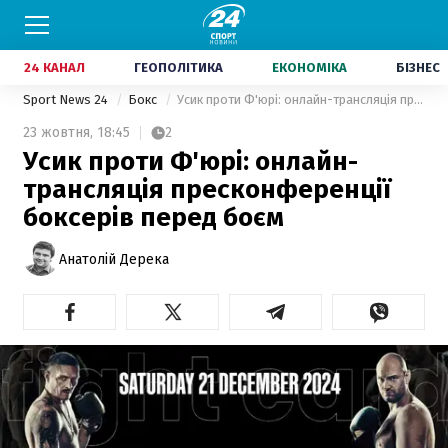
24 КАНАЛ
ГЕОПОЛІТИКА
ЕКОНОМІКА
БІЗНЕС
Sport News 24
Бокс
Усик проти Ф'юрі: онлайн-трансляція пресконференції боксерів перед боєм
23 жовтня,
18:45
2
Усик проти Ф'юрі: онлайн-
трансляція пресконференції
боксерів перед боєм
Анатолій Дерека