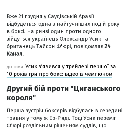
Вже 21 грудня у Саудівській Аравії
відбудеться одна з найгучніших подій року
в боксі. На ринзі один проти одного
зійдуться українець Олександр Усик та
британець Тайсон Ф'юрі, повідомляє
24
Канал
.
Усик з'явився у трейлері першої за
ДО ТЕМИ
10 років гри про бокс: відео із чемпіоном
Другий бій проти "Циганського
короля"
Перша зустріч боксерів відбулась в середині
травня у тому ж Ер-Ріяді. Тоді Усик переміг
Ф'юрі роздільним рішенням суддів, що