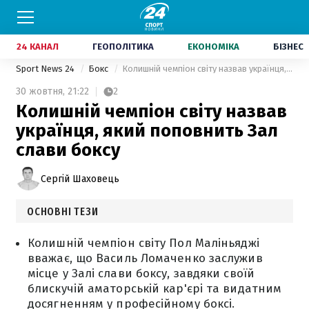
24 КАНАЛ
ГЕОПОЛІТИКА
ЕКОНОМІКА
БІЗНЕС
Sport News 24
Бокс
Колишній чемпіон світу назвав українця, який поповнить Зал слави боксу
30 жовтня,
21:22
2
Колишній чемпіон світу назвав
українця, який поповнить Зал
слави боксу
Сергій Шаховець
ОСНОВНІ ТЕЗИ
Колишній чемпіон світу Пол Маліньяджі
вважає, що Василь Ломаченко заслужив
місце у Залі слави боксу, завдяки своїй
блискучій аматорській кар'єрі та видатним
досягненням у професійному боксі.