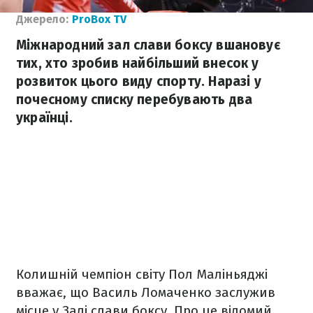
Джерело:
ProBox TV
Міжнародний зал слави боксу вшановує
тих, хто зробив найбільший внесок у
розвиток цього виду спорту. Наразі у
почесному списку перебувають два
українці.
Колишній чемпіон світу Пол Маліньяджі
вважає, що Василь Ломаченко заслужив
місце у Залі слави боксу. Про це відомий