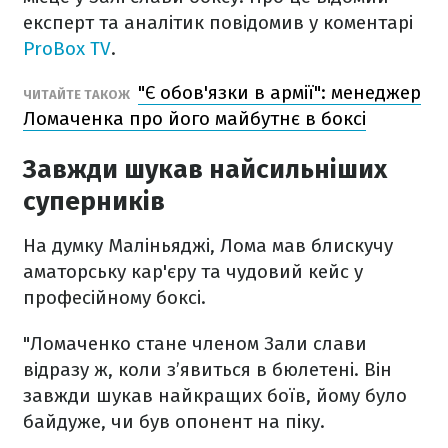
експерт та аналітик повідомив у коментарі
ProBox TV
.
"Є обов'язки в армії": менеджер
ЧИТАЙТЕ ТАКОЖ
Ломаченка про його майбутнє в боксі
Завжди шукав найсильніших
суперників
На думку Маліньяджі, Лома мав блискучу
аматорську кар'єру та чудовий кейс у
професійному боксі.
"Ломаченко стане членом Зали слави
відразу ж, коли з’явиться в бюлетені. Він
завжди шукав найкращих боїв, йому було
байдуже, чи був опонент на піку.