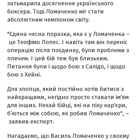
затьмарила досягнення українського
боксера. Тоді Ломаченко міг стати
абсолютним чемпіоном світу.
"Єдина чесна поразка, яка є у Ломаченка –
це Теофімо Лопес. І навіть там він переніс
операцію після поєдинку, були проблеми з
плечем. І цей бій теж був близьким.
Питання були і щодо бою з Салідо, і щодо
бою з Хейні.
Для хлопця, який постійно хотів битися з
найкращими, негідно просто ставати ім'ям
для інших. Нехай бійці, які на піку кар'єри,
б’ються між собою, як робив Ломаченко", –
заявив експерт.
Нагадаємо, що Василь Ломаченко у своєму