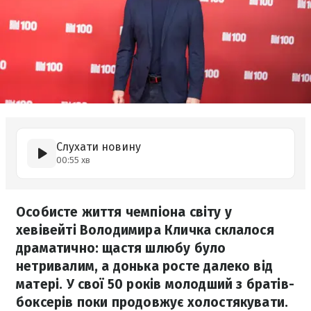
Слухати новину
00:55 хв
Особисте життя чемпіона світу у
хевівейті Володимира Кличка склалося
драматично: щастя шлюбу було
нетривалим, а донька росте далеко від
матері. У свої 50 років молодший з братів-
боксерів поки продовжує холостякувати.