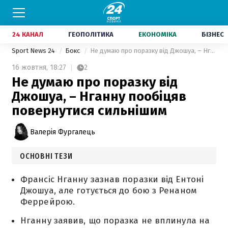
24 КАНАЛ
ГЕОПОЛІТИКА
ЕКОНОМІКА
БІЗНЕС
Sport News 24
Бокс
Не думаю про поразку від Джошуа, – Нганну пообіцяв повернутися сильнішим
16 жовтня,
18:27
2
Не думаю про поразку від
Джошуа, – Нганну пообіцяв
повернутися сильнішим
Валерія Фургалець
ОСНОВНІ ТЕЗИ
Франсіс Нганну зазнав поразки від Ентоні
Джошуа, але готується до бою з Ренаном
Феррейрою.
Нганну заявив, що поразка не вплинула на