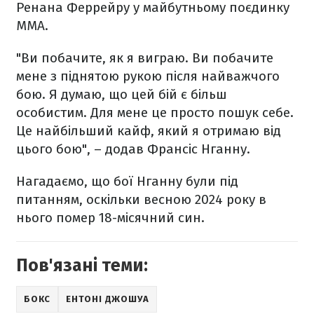
Ренана Феррейру у майбутньому поєдинку
MMA.
"Ви побачите, як я виграю. Ви побачите
мене з піднятою рукою після найважчого
бою. Я думаю, що цей бій є більш
особистим. Для мене це просто пошук себе.
Це найбільший кайф, який я отримаю від
цього бою", – додав Франсіс Нганну.
Нагадаємо, що бої Нганну були під
питанням, оскільки весною 2024 року в
нього помер 18-місячний син.
Пов'язані теми:
БОКС
ЕНТОНІ ДЖОШУА