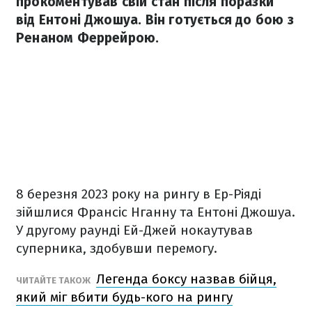
прокоментував свій стан після поразки
від Ентоні Джошуа. Він готується до бою з
Ренаном Феррейрою.
8 березня 2023 року на рингу в Ер-Ріяді
зійшлися Франсіс Нганну та Ентоні Джошуа.
У другому раунді Ей-Джей нокаутував
суперника, здобувши перемогу.
Легенда боксу назвав бійця,
ЧИТАЙТЕ ТАКОЖ
який міг вбити будь-кого на рингу