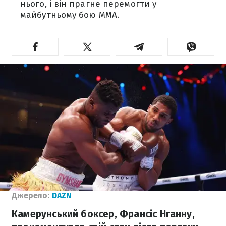
нього, і він прагне перемогти у
майбутньому бою MMA.
Джерело:
DAZN
Камерунський боксер, Франсіс Нганну,