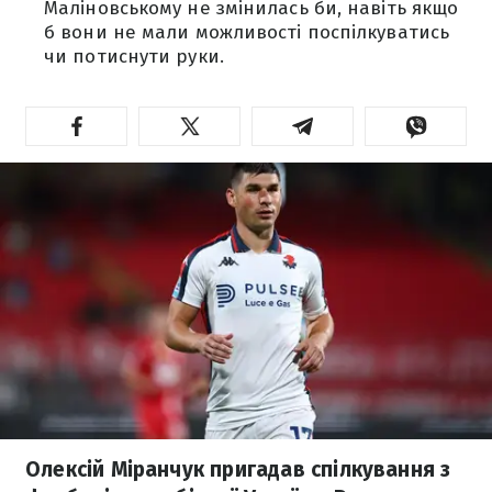
Маліновському не змінилась би, навіть якщо
б вони не мали можливості поспілкуватись
чи потиснути руки.
Олексій Міранчук пригадав спілкування з