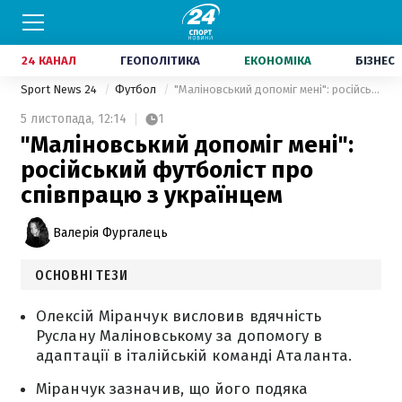
24 КАНАЛ
ГЕОПОЛІТИКА
ЕКОНОМІКА
БІЗНЕС
Sport News 24
Футбол
"Маліновський допоміг мені": російський футболіст про співпрацю з українцем
5 листопада,
12:14
1
"Маліновський допоміг мені":
російський футболіст про
співпрацю з українцем
Валерія Фургалець
ОСНОВНІ ТЕЗИ
Олексій Міранчук висловив вдячність
Руслану Маліновському за допомогу в
адаптації в італійській команді Аталанта.
Міранчук зазначив, що його подяка