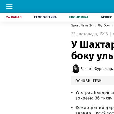
24 КАНАЛ
ГЕОПОЛІТИКА
ЕКОНОМІКА
БІЗНЕС
Sport News 24
Футбол
22 листопада,
15:16
У Шахтар
боку уль
Валерія Фургалець
ОСНОВНІ ТЕЗИ
Ультрас Баварії 
зокрема 36 тисяч
Комерційний дире
значна, і клуб д