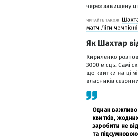
через завищену ц
Шахта
ЧИТАЙТЕ ТАКОЖ
матч Ліги чемпіоні
Як Шахтар ві
Кириленко розпові
3000 місць. Самі с
що квитки на ці мі
власників сезонн
Однак важливо 
квитків, жодни
заробити не ві
та підсумковою