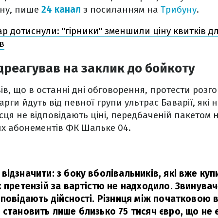
іну, пише
24 канал
з посиланням на
Трибуну
.
р дотиснули: "гірники" зменшили ціну квитків дл
в
дреагував на заклик до бойкоту
в, що в останні дні обговорення, протести розг
карги йдуть від певної групи ультрас Баварії, які 
сця не відповідають ціні, передбаченій пакетом н
их абонементів ФК Шальке 04.
відзначити: з боку вболівальників, які вже ку
х претензій за вартістю не надходило. Звинувач
дповідають дійсності. Різниця між початковою 
 становить лише близько 75 тисяч євро, що не 