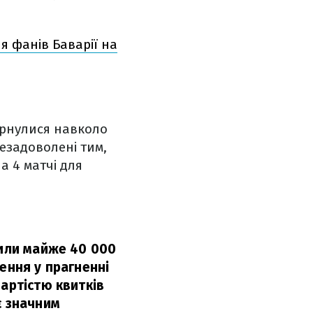
я фанів Баварії на
орнулися навколо
незадоволені тим,
а 4 матчі для
пили майже 40 000
ення у прагненні
вартістю квитків
є значним