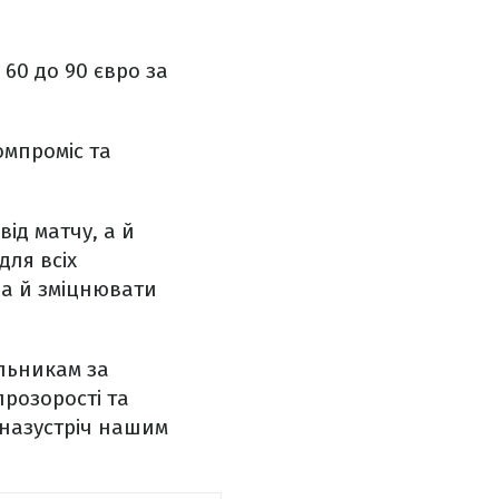
 60 до 90 євро за
омпроміс та
ід матчу, а й
для всіх
 а й зміцнювати
альникам за
прозорості та
и назустріч нашим