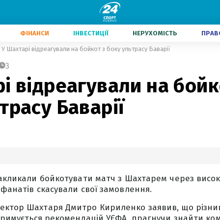
ФІНАНСИ
ІНВЕСТИЦІЇ
НЕРУХОМІСТЬ
ПРАВ
У Шахтарі відреагували на бойкот з боку ультрасу Баварії
3
і відреагували на бойк
трасу Баварії
закликали бойкотувати матч з Шахтарем через високу
 фанатів скасували свої замовлення.
ктор Шахтаря Дмитро Кириленко заявив, що різниця
отримується рекомендацій УЄФА, прагнучи знайти ком