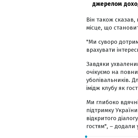
джерелом дохо
Він також сказав, 
місце, що становит
"Ми суворо дотри
врахувати інтерес
Завдяки ухваленим
очікуємо на повни
уболівальників. Д
імідж клубу як го
Ми глибоко вдячні
підтримку України
відкритого діалогу
гостям", – додали 