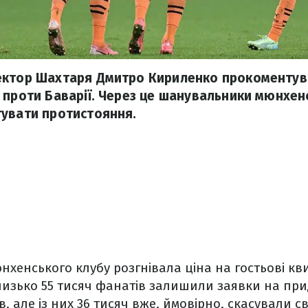
ектор Шахтаря Дмитро Кириленко прокоментува
 проти Баварії. Через це шанувальники мюнхен
увати протистояння.
нхенського клубу розгнівала ціна на гостьові к
изько 55 тисяч фанатів залишили заявки на прид
в, але із них 36 тисяч вже, ймовірно, скасували 