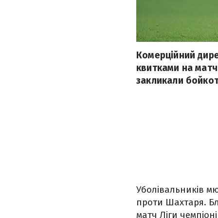
Комерційний дир
квитками на матч
закликали бойкот
Уболівальників мю
проти Шахтаря. Бл
матч Ліги чемпіоні