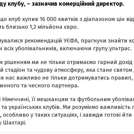
ду клубу,
– зазначив комерційний директор.
що клуб купив 16 000 квитків з діапазоном цін від
ь близько 1,2 мільйона євро.
мувалися рекомендацій УЄФА, прагнучи знайти к
и всіх уболівальників, включаючи групу ультрас.
 рішенням ми не тільки отримаємо гарний дохід в
й стадіон та чудову атмосферу, яка стане святом 
ля нас важливо не тільки дотримуватись правил,
стинного та чесного партнера.
 Німеччині, її мешканцям та футбольним уболів
 та українських клубів. Ми розуміємо важливість 
, особливо у таких ситуаціях, і завжди готові йт
у Шахтарі.