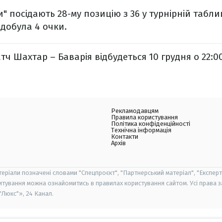
" посідають 28-му позицію з 36 у турнірній таблиц
здобула 4 очки.
тч Шахтар – Баварія відбудеться 10 грудня о 22:0
Рекламодавцям
Правила користування
Політика конфіденційності
Технічна інформація
Контакти
Архів
теріали позначені словами "Спецпроєкт", "Партнерський матеріал", "Експерт
итування можна ознайомитись в правилах користування сайтом. Усі права 
Люкс"», 24 Канал.