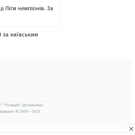
і Ліги чемпіонів. За
0 за київським
", "Позиція". Детальніше
захищені. © 2005—2021,