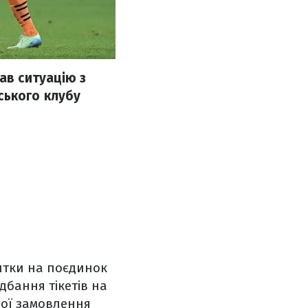
в ситуацію з
ського клубу
витки на поєдинок
бання тікетів на
свої замовлення