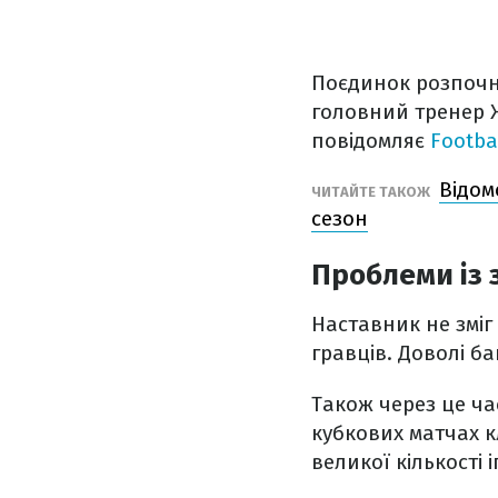
Поєдинок розпочне
головний тренер 
повідомляє
Footba
Відом
ЧИТАЙТЕ ТАКОЖ
сезон
Проблеми із 
Наставник не зміг 
гравців. Доволі б
Також через це ча
кубкових матчах к
великої кількості 