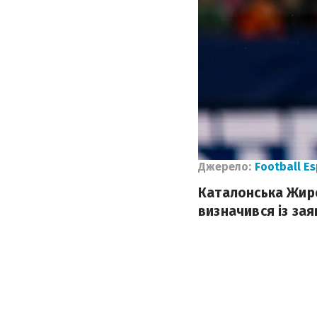
Джерело:
Football E
Каталонська Жиро
визначився із за