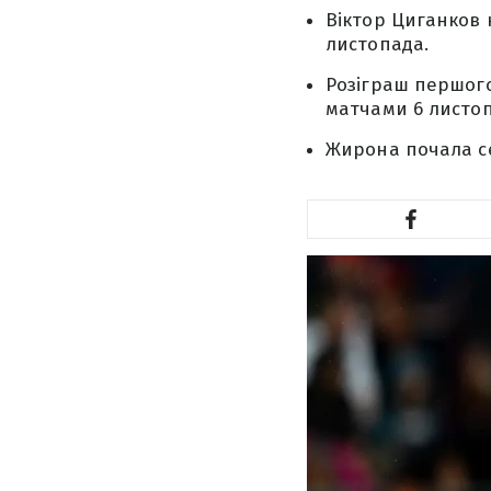
Віктор Циганков 
листопада.
Розіграш першого
матчами 6 листоп
Жирона почала сез