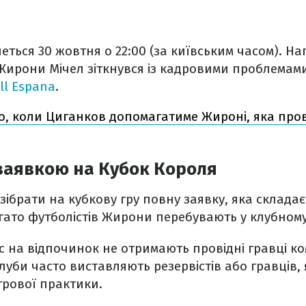
ться 30 жовтня о 22:00 (за київським часом). На
Жирони Мічел зіткнувся із кадровими проблемам
ll Espana
.
о, коли Циганков допомагатиме Жироні, яка пр
заявкою на Кубок Короля
зібрати на кубкову гру повну заявку, яка складаєт
агато футболістів Жирони перебувають у клубному
с на відпочинок не отримають провідні гравці к
луби часто виставляють резервістів або гравців, 
ігрової практики.