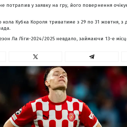
не потрапив у заявку на гру, його повернення очіку
 кола Кубка Короля триватиме з 29 по 31 жовтня, з
ада.
он Ла Ліги-2024/2025 невдало, займаючи 13-е місце 