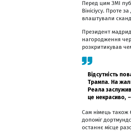
Перед цим ЗМІ пуб
Вінісіусу. Проте з
влаштували сканд
Президент мадрид
нагородження чере
розкритикував чем
Відсутність пов
Трампа. На жаль
Реала заслужив 
це некрасиво,
–
Сам німець також 
допоміг дортмундсь
останнє місце раз