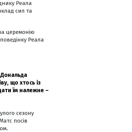
аднику Реала
зклад сил та
на церемонію
 поведінку Реала
и Дональда
ву, що хтось із
ддати їм належне –
улого сезону
 Матс посів
ом.