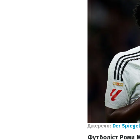
Джерело:
Der Spiegel
Футболіст Роми М