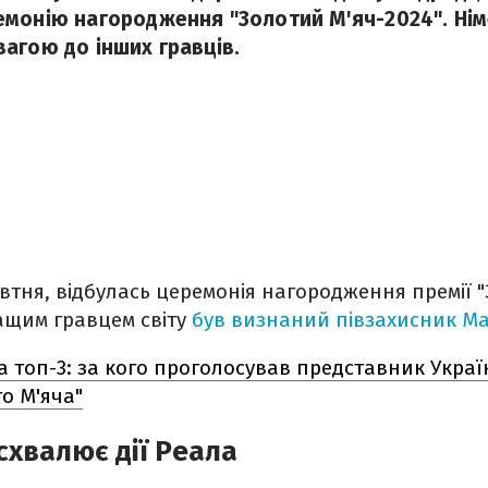
монію нагородження "Золотий М'яч-2024". Нім
агою до інших гравців.
овтня, відбулась церемонія нагородження премії 
ащим гравцем світу
був визнаний півзахисник Ман
за топ-3: за кого проголосував представник Украї
о М'яча"
схвалює дії Реала