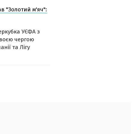
в "Золотий м'яч":
еркубка УЄФА з
 Своєю чергою
анії та Лігу