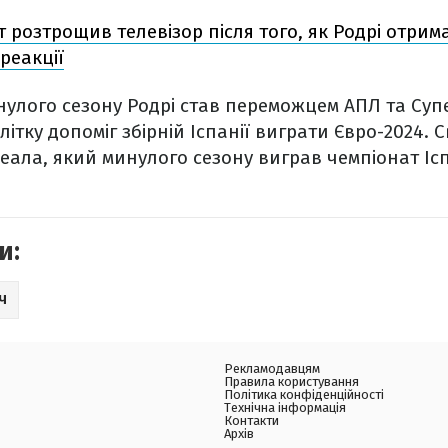
 розтрощив телевізор після того, як Родрі отрима
реакції
улого сезону Родрі став переможцем АПЛ та Суп
влітку допоміг збірній Іспанії виграти Євро-2024.
 Реала, який минулого сезону виграв чемпіонат Ісп
и:
Ч
Рекламодавцям
Правила користування
Політика конфіденційності
Технічна інформація
Контакти
Архів