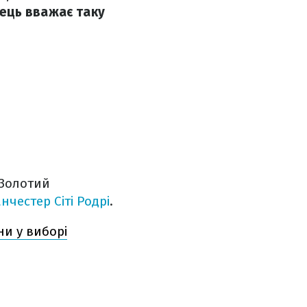
ець вважає таку
"Золотий
честер Сіті Родрі
.
ни у виборі