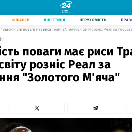
ФІНАНСИ
ІНВЕСТИЦІЇ
НЕРУХОМІСТЬ
ПРАВ
"Відсутність поваги має риси Трампа": чемпіон світу розніс Реал за ігнору
2
ість поваги має риси Тр
світу розніс Реал за
ння "Золотого М'яча"