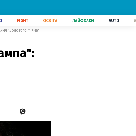
О
FIGHT
ОСВІТА
ЛАЙФХАКИ
AUTO
вання "Золотого М'яча"
ампа":