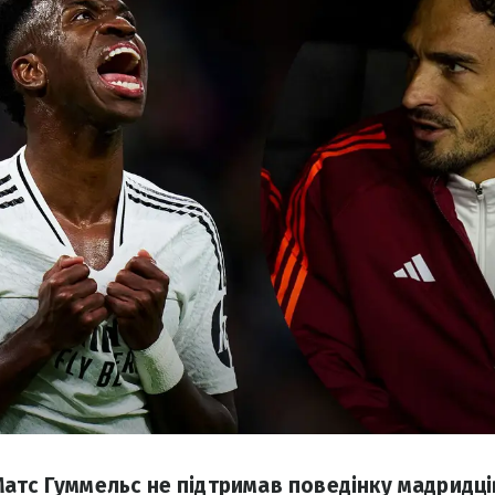
атс Гуммельс не підтримав поведінку мадридців