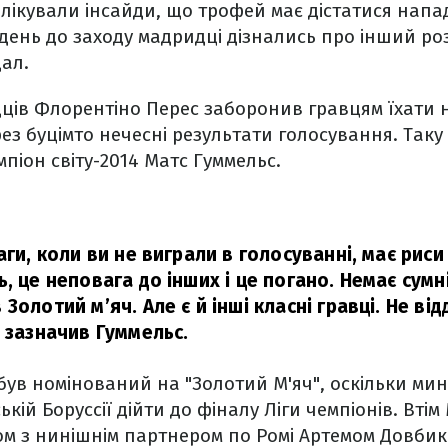
лікували інсайди, що трофей має дістатися нап
а день до заходу мадридці дізнались про інший ро
ал.
ців Флорентіно Перес заборонив гравцям їхати 
з буцімто нечесні результати голосування. Таку
піон світу-2014 Матс Гуммельс.
аги, коли ви не виграли в голосуванні, має рис
, це неповага до інших і це погано. Немає сумні
Золотий м’яч. Але є й інші класні гравці. Не ві
 зазначив Гуммельс.
був номінований на "Золотий М'яч", оскільки мин
кій Боруссії дійти до фіналу Ліги чемпіонів. Втім
ом з нинішнім партнером по Ромі Артемом Довбик