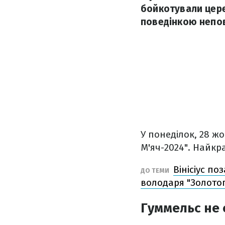
бойкотували цере
поведінкою непов
У понеділок, 28 ж
М'яч-2024". Найкр
Вінісіус по
ДО ТЕМИ
володаря "Золотог
Гуммельс не 