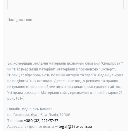
Наші додатки:
android
apple
smart tv
samsung smart tv
Всі комерційні рекламні матеріали позначені словами "Спецпроєкт"
чи "Партнерський матеріал". Матеріали з позначкою "Експерт",
"Позиція" відображають позицію авторів та героїв. Редакція може
не поділяти їхніх поглядів. Детальніше щодо реклами та правил
цитування можна ознайомитись в правилах користування сайтом.
Усі права захищені.
Матеріали сайту призначені для осіб старше
21
року (21+)
Онлайн-медіа «24 Канал»
пл. Галицька, буд. 15, м. Львів, 79008
Телефон
+380 (32) 229-77-77
Адреса електронної пошти —
legal@24tv.com.ua