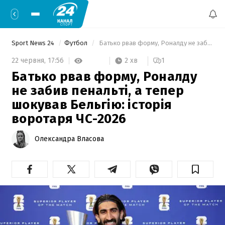
Sport News 24
Футбол
 Батько рвав форму, Роналду не забив пенальті, а тепер шокував Бельгію: історія воротаря ЧС-2026 
2 хв
22 червня,
17:56
1
Батько рвав форму, Роналду
не забив пенальті, а тепер
шокував Бельгію: історія
воротаря ЧС-2026
Олександра Власова