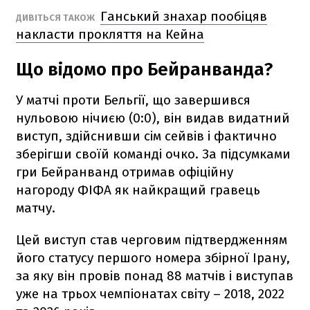
Ганський знахар пообіцяв
ДИВІТЬСЯ ТАКОЖ
накласти прокляття на Кейна
Що відомо про Бейранванда?
У матчі проти Бельгії, що завершився
нульовою нічиєю (0:0), він видав видатний
виступ, здійснивши сім сейвів і фактично
зберігши своїй команді очко. За підсумками
гри Бейранванд отримав офіційну
нагороду ФІФА як найкращий гравець
матчу.
Цей виступ став черговим підтвердженням
його статусу першого номера збірної Ірану,
за яку він провів понад 88 матчів і виступав
уже на трьох чемпіонатах світу – 2018, 2022