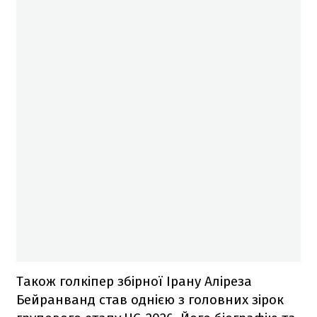
Також голкіпер збірної Ірану Аліреза
Бейранванд став однією з головних зірок