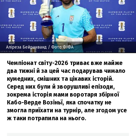
Аліреза Бейранванд
/ Фото ФІФА
Чемпіонат світу-2026 триває вже майже
два тижні й за цей час подарував чимало
кумедних, смішних та цікавих історій.
Серед них були й зворушливі епізоди,
зокрема історія мами воротаря збірної
Кабо-Верде Возіньї, яка спочатку не
змогла приїхати на турнір, але згодом усе
ж таки потрапила на нього.