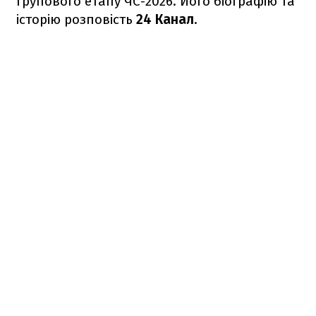
групового етапу ЧС-2026. Його біографію та
історію розповість
24 Канал
.