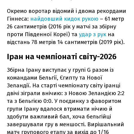
Окремо воротар відомий і двома рекордами
Гіннеса:
найдовший кидок рукою
– 61 метр
26 сантиметрів (2016 рік у матчі за збірну
проти Південної Кореї) та
удар з рук
на
відстань 78 метрів 14 сантиметрів (2019 рік).
Іран на чемпіонаті світу-2026
Збірна Ірану виступає у групі G разом із
командами Бельгії, Єгипту та Нової
Зеландії. На старті чемпіонату світу іранці
двічі зіграли внічию: з Новою Зеландією 2:2
та з Бельгією 0:0. У поєдинку з фаворитом
групи Ірану вдалося втримати нічию й
здобути важливий бал, хоча бельгійці
завершували гру в меншості. Вирішальний
матч групового етапу за вихід до 1/16