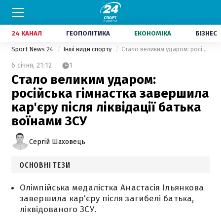
24 КАНАЛ
ГЕОПОЛІТИКА
ЕКОНОМІКА
БІЗНЕС
Sport News 24
Інші види спорту
Стало великим ударом: російська гімнастка завершила кар'єру після ліквідації батька воїнами ЗСУ
6 січня,
21:12
1
Стало великим ударом:
російська гімнастка завершила
кар'єру після ліквідації батька
воїнами ЗСУ
Сергій Шаховець
ОСНОВНІ ТЕЗИ
Олімпійська медалістка Анастасія Ільянкова
завершила кар'єру після загибелі батька,
ліквідованого ЗСУ.