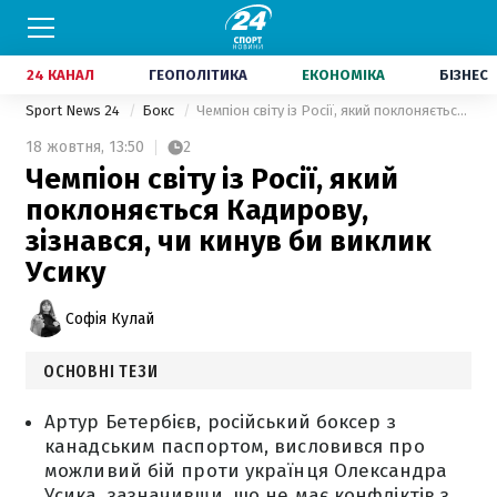
24 КАНАЛ
ГЕОПОЛІТИКА
ЕКОНОМІКА
БІЗНЕС
Sport News 24
Бокс
Чемпіон світу із Росії, який поклоняється Кадирову, зізнався, чи кинув би виклик Усику
18 жовтня,
13:50
2
Чемпіон світу із Росії, який
поклоняється Кадирову,
зізнався, чи кинув би виклик
Усику
Софія Кулай
ОСНОВНІ ТЕЗИ
Артур Бетербієв, російський боксер з
канадським паспортом, висловився про
можливий бій проти українця Олександра
Усика, зазначивши, що не має конфліктів з