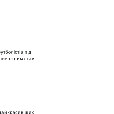
утболістів під
ереможним став
в
0
 найкрасивіших