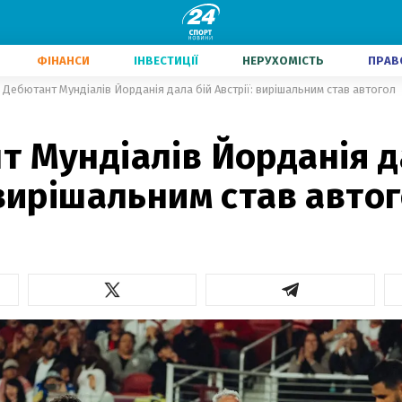
ФІНАНСИ
ІНВЕСТИЦІЇ
НЕРУХОМІСТЬ
ПРАВ
Дебютант Мундіалів Йорданія дала бій Австрії: вирішальним став автогол
 Мундіалів Йорданія д
 вирішальним став авто