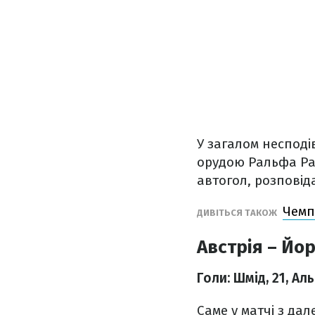
У загалом несподі
орудою Ральфа Ран
автогол, розповід
Чемпі
ДИВІТЬСЯ ТАКОЖ
Австрія – Йор
Голи: Шмід, 21, Ал
Саме у матчі з да