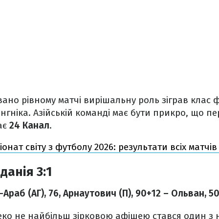
вано рівному матчі вирішальну роль зіграв клас ф
гніка. Азійській команді має бути прикро, що п
ає
24 Канал
.
онат світу з футболу 2026: результати всіх матчі
данія 3:1
ь-Араб (АГ), 76, Арнаутович (П), 90+12 – Ольван, 5
леко не найбільш зірковою афішею стався один з