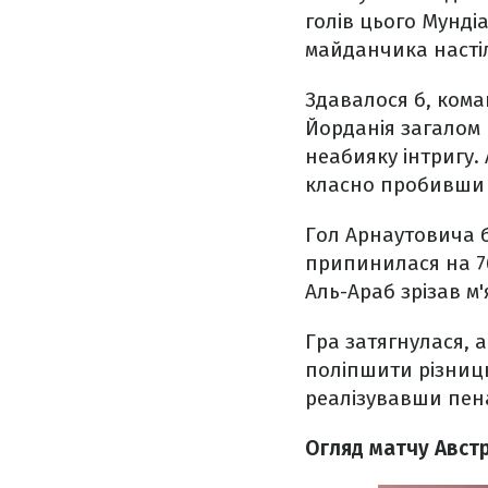
голів цього Мунді
майданчика настіл
Здавалося б, кома
Йорданія загалом 
неабияку інтригу.
класно пробивши т
Гол Арнаутовича б
припинилася на 76
Аль-Араб зрізав м'
Гра затягнулася, а
поліпшити різницю
реалізувавши пена
Огляд матчу Австр