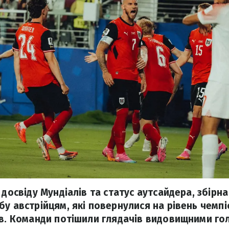
 досвіду Мундіалів та статус аутсайдера, збірна
у австрійцям, які повернулися на рівень чемпіо
ів. Команди потішили глядачів видовищними го