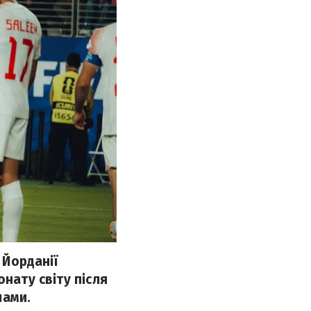
 Йорданії
нату світу після
лами.