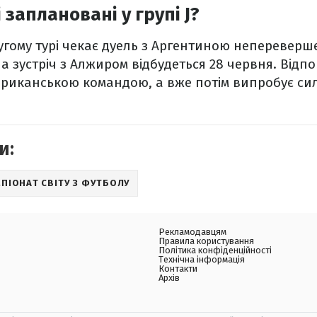
і заплановані у групі J?
ругому турі чекає дуель з Аргентиною непереверше
а зустріч з Алжиром відбудеться 28 червня. Відп
африканською командою, а вже потім випробує си
и:
ПІОНАТ СВІТУ З ФУТБОЛУ
Рекламодавцям
Правила користування
Політика конфіденційності
Технічна інформація
Контакти
Архів