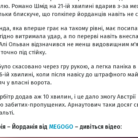
алю. Романо Шмід на 21-ій хвилині вдарив з-за 
ьки блискуче, що голкіпер йорданців навіть не 
нда, яка вперше грає на такому рівні, має посипа
гідно витримала удар, а по перерві навіть внесл
 Алі Ольван відзначився не менш видовищним м'я
очно під стійку.
уло скасовано через гру рукою, а легка паніка в 
-ій хвилині, коли після навісу до штрафного м
яч у власні ворота.
рбітр додав аж 10 хвилин, і це дало змогу Австрії 
 забитих-пропущених. Арнаутович таки досяг сво
льті.
ія – Йорданія від
MEGOGO
– дивіться відео: