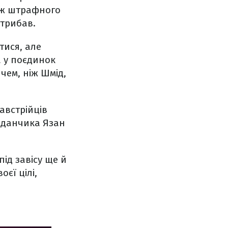
меж штрафного
стрибав.
тися, але
а у поєдинок
чем, ніж Шмід,
австрійців
айданчика Язан
під завісу ще й
єї цілі,