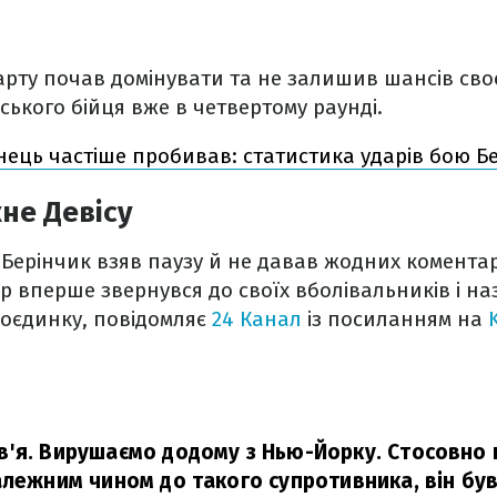
арту почав домінувати та не залишив шансів сво
ського бійця вже в четвертому раунді.
нець частіше пробивав: статистика ударів бою Бе
не Девісу
 Берінчик взяв паузу й не давав жодних коментарі
р вперше звернувся до своїх вболівальників і н
поєдинку, повідомляє
24 Канал
із посиланням на
'я. Вирушаємо додому з Нью-Йорку. Стосовно 
алежним чином до такого супротивника, він був