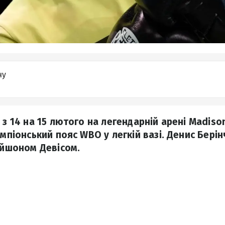
ну
 з 14 на 15 лютого на легендарній арені Madis
емпіонський пояс WBO у легкій вазі. Денис Бері
Кейшоном Девісом.