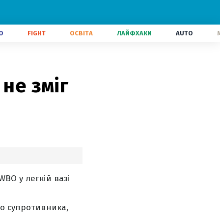
О
FIGHT
ОСВІТА
ЛАЙФХАКИ
AUTO
 не зміг
BO у легкій вазі
до супротивника,