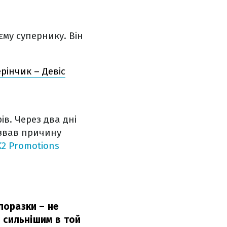
єму супернику. Він
рінчик – Девіс
в. Через два дні
азвав причину
K2 Promotions
поразки – не
 сильнішим в той