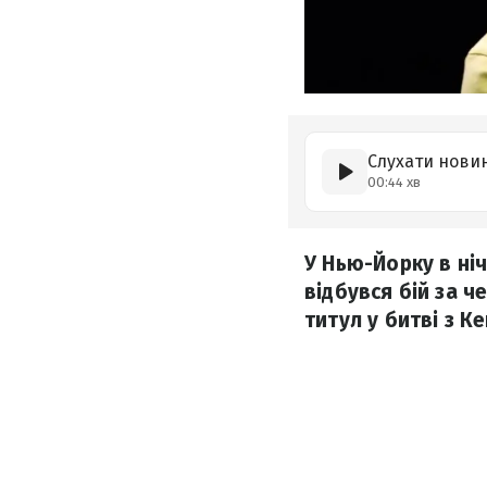
Слухати нови
00:44 хв
У Нью-Йорку в ніч
відбувся бій за ч
титул у битві з 