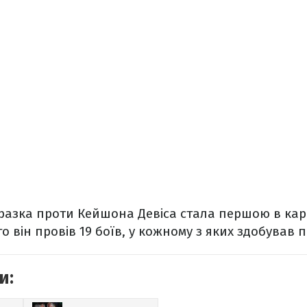
азка проти Кейшона Девіса стала першою в кар'
о він провів 19 боїв, у кожному з яких здобував 
и: