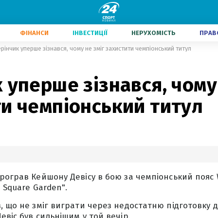
ФІНАНСИ
ІНВЕСТИЦІЇ
НЕРУХОМІСТЬ
ПРАВ
рінчик уперше зізнався, чому не зміг захистити чемпіонський титул
 уперше зізнався, чому
и чемпіонський титул
рограв Кейшону Девісу в бою за чемпіонський пояс W
 Square Garden".
, що не зміг виграти через недостатню підготовку 
евіс був сильнішим у той вечір.