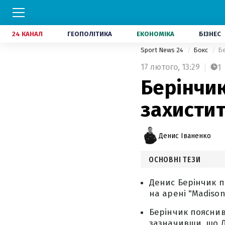
24 КАНАЛ
ГЕОПОЛІТИКА
ЕКОНОМІКА
БІЗНЕС
Sport News 24
Бокс
Бе
17 лютого,
13:29
1
Берінчик
захистит
Денис Іваненко
ОСНОВНІ ТЕЗИ
Денис Берінчик п
на арені "Madison
Берінчик пояснив
зазначивши, що Д