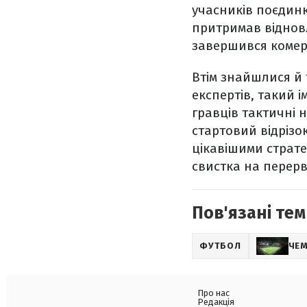
учасників поєдинк
притримав віднов
завершився комер
Втім знайшлися й 
експертів, такий 
гравців тактичні 
стартовий відрізо
цікавішими страте
свистка на перерв
Пов'язані тем
ФУТБОЛ
ЧЕМ
Про нас
Редакція