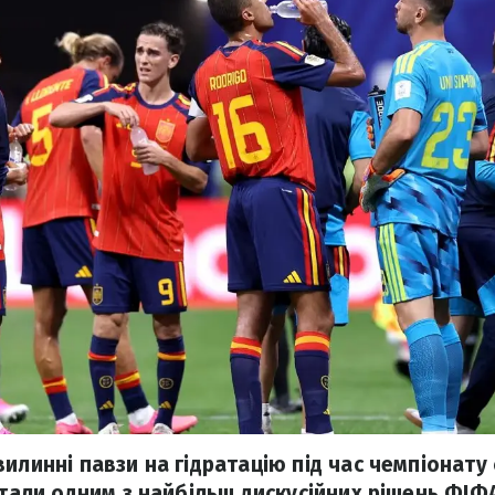
илинні павзи на гідратацію під час чемпіонату 
 стали одним з найбільш дискусійних рішень ФІФ