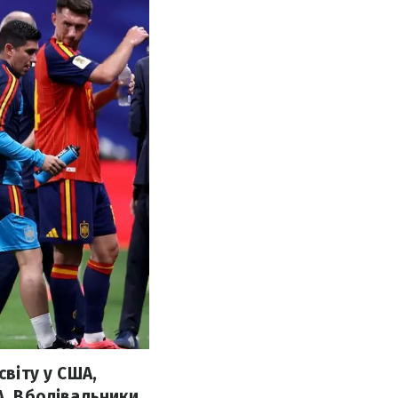
світу у США,
А. Вболівальники