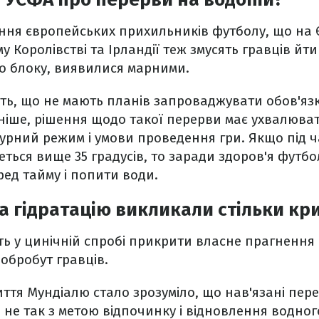
ня європейських прихильників футболу, що на 
у Королівстві та Ірландії теж змусять гравців йт
о блоку, виявилися марними.
ть, що не мають планів запроваджувати обов'язк
раніше, рішення щодо такої перерви має ухвалюват
урний режим і умови проведення гри. Якщо під ч
ться вище 35 градусів, то заради здоров'я футбол
ед тайму і попити води.
а гідратацію викликали стільки кр
ь у цинічній спробі прикрити власне прагненн
обробут гравців.
иття Мундіалю стало зрозуміло, що нав'язані пер
не так з метою відпочинку і відновлення водног