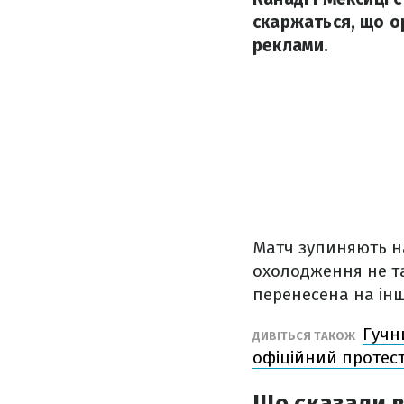
скаржаться, що о
реклами.
Матч зупиняють н
охолодження не та
перенесена на інш
Гучни
ДИВІТЬСЯ ТАКОЖ
офіційний протес
Що сказали в