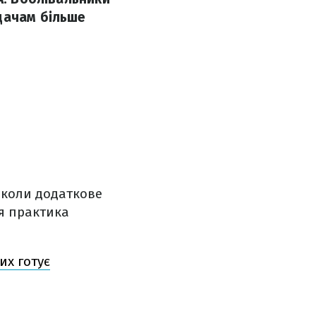
дачам більше
 коли додаткове
ця практика
их готує