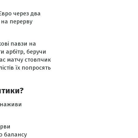
Євро через два
и на перерву
ові павзи на
и арбітр, беручи
ас матчу стовпчик
істів їх попросять
итики?
я наживи
ерви
о балансу