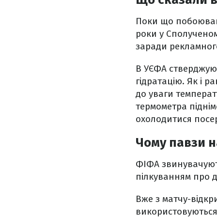
Поки що побоюван
роки у Сполученом
заради рекламног
В УЄФА стверджую
гідратацію. Як і 
до уваги температ
термометра підніме
охолодитися посер
Чому павзи н
ФІФА звинувачуют
пілкуванням про д
Вже з матчу-відкр
використовуються 