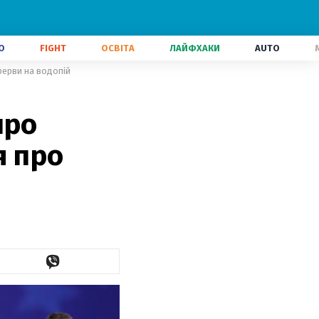
О
FIGHT
ОСВІТА
ЛАЙФХАКИ
AUTO
рерви на водопій
про
я про