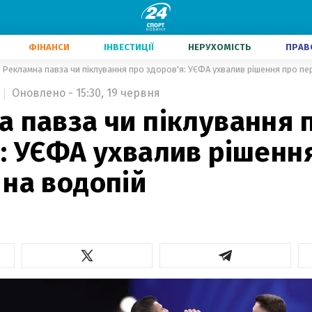
ФІНАНСИ
ІНВЕСТИЦІЇ
НЕРУХОМІСТЬ
ПРАВ
Рекламна павза чи піклування про здоров'я: УЄФА ухвалив рішення про пе
Оновлено - 15:30, 19 червня
 павза чи піклування 
: УЄФА ухвалив рішенн
 на водопій