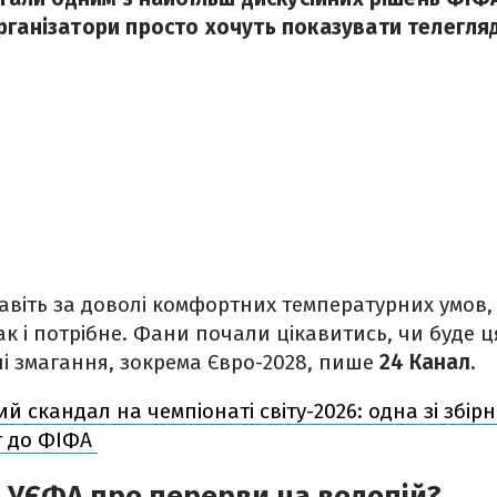
рганізатори просто хочуть показувати телегля
авіть за доволі комфортних температурних умов,
к і потрібне. Фани почали цікавитись, чи буде 
і змагання, зокрема Євро-2028, пише
24 Канал
.
й скандал на чемпіонаті світу-2026: одна зі збірн
т до ФІФА
 УЄФА про перерви на водопій?