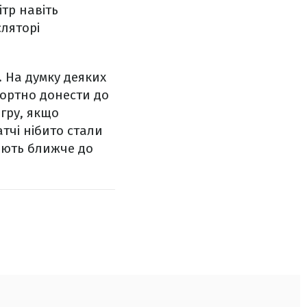
тр навіть
ляторі
. На думку деяких
фортно донести до
 гру, якщо
тчі нібито стали
ають ближче до