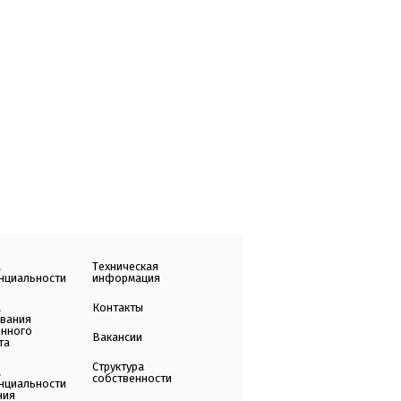
а
Техническая
нциальности
информация
а
Контакты
ования
енного
Вакансии
та
Структура
а
собственности
нциальности
ния