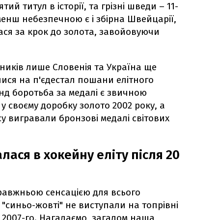
тий титул в історії, та грізні шведи – 11-
 менш небезпечною є і збірна Швейцарії,
ася за крок до золота, завойовуючи
рників лише Словенія та Україна ще
алися на п'єдестал пошани елітного
анд боротьба за медалі є звичною
 своєму доробку золото 2002 року, а
асу вигравали бронзові медалі світових
лася в хокейну еліту після 20
правжньою сенсацією для всього
 "синьо-жовті" не виступали на топрівні
о 2007-го. Нагадаємо, загалом наша