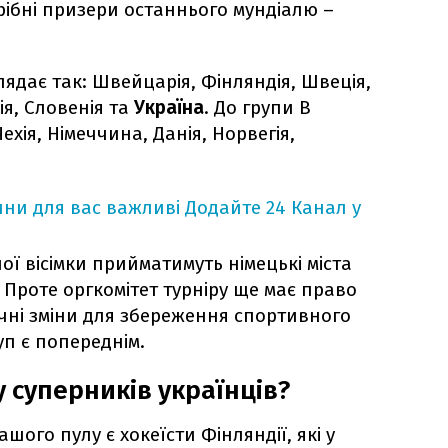
рібні призери останнього мундіалю –
ядає так: Швейцарія, Фінляндія, Швеція,
ія, Словенія та
Україна
. До групи В
хія, Німеччина, Данія, Норвегія,
ни для вас важливі
Додайте 24 Канал у
ої вісімки прийматимуть німецькі міста
Проте оргкомітет турніру ще має право
ичні зміни для збереження спортивного
уп є попереднім.
 суперників українців?
го пулу є хокеїсти Фінляндії, які у