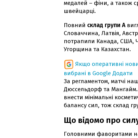
медалей – фіни, а також с
швейцарці.
Повний
склад групи А
вигл
Словаччина, Латвія, Австр
потрапили Канада, США, Че
Угорщина та Казахстан.
Якщо оперативні нови
вибрані в Google
Додати
За регламентом, матчі наш
Дюссельдорф та Мангайм. 
внести мінімальні космет
балансу сил, тож склад гр
Що відомо про силу
Головними фаворитами нашо