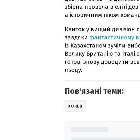
збірна провела в еліті дев'
а історичним піком команд
Квиток у вищий дивізіон с
завдяки
фантастичному вис
із Казахстаном зуміли виб
Велику Британію та Італію
готові знову доводити всь
льоду.
Повʼязані теми:
ХОКЕЙ