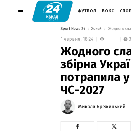
ФУТБОЛ
БОКС
СПОР
Sport News 24
Хокей
1 червня,
18:24
Жодного сла
збірна Укра
потрапила у 
ЧС-2027
Микола Брежицький