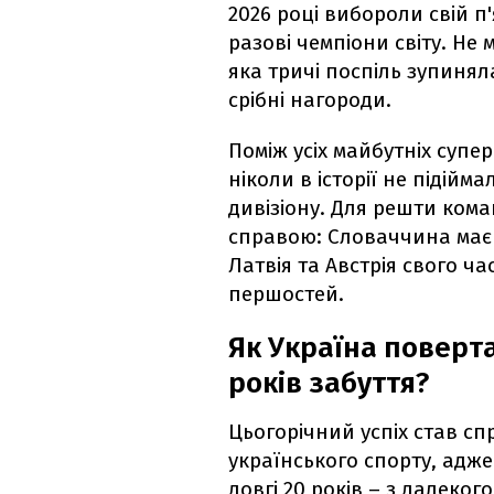
2026 році вибороли свій п'я
разові чемпіони світу. Не
яка тричі поспіль зупинял
срібні нагороди.
Поміж усіх майбутніх супе
ніколи в історії не підійм
дивізіону. Для решти ком
справою: Словаччина має у
Латвія та Австрія свого ч
першостей.
Як Україна поверта
років забуття?
Цьогорічний успіх став с
українського спорту, адже
довгі 20 років – з далеког