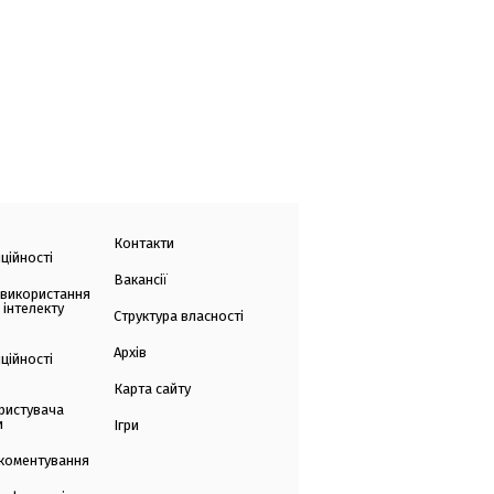
Контакти
ційності
Вакансії
 використання
 інтелекту
Структура власності
Архів
ційності
Карта сайту
ристувача
и
Ігри
коментування