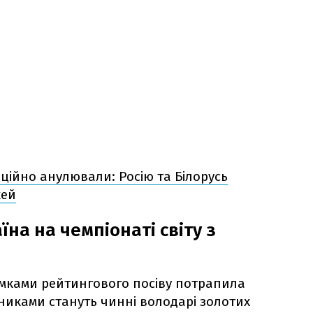
ційно анулювали: Росію та Білорусь
кей
їна на чемпіонаті світу з
сумками рейтингового посіву потрапила
никами стануть чинні володарі золотих