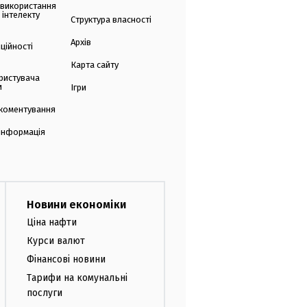
 використання
 інтелекту
Структура власності
Архів
ційності
Карта сайту
ристувача
и
Ігри
коментування
 інформація
Новини економіки
Ціна нафти
Курси валют
Фінансові новини
Тарифи на комунальні
послуги