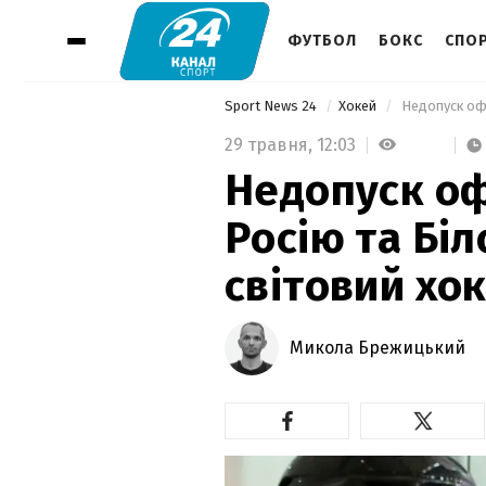
ФУТБОЛ
БОКС
СПОР
Sport News 24
Хокей
29 травня,
12:03
Недопуск оф
Росію та Бі
світовий хо
Микола Брежицький