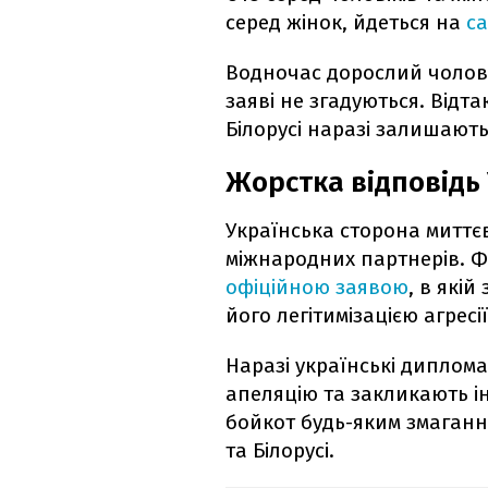
серед жінок, йдеться на
са
Водночас дорослий чоловіч
заяві не згадуються. Відта
Білорусі наразі залишают
Жорстка відповідь
Українська сторона миттєв
міжнародних партнерів. Ф
офіційною заявою
, в які
його легітимізацією агресії
Наразі українські диплом
апеляцію та закликають ін
бойкот будь-яким змагання
та Білорусі.