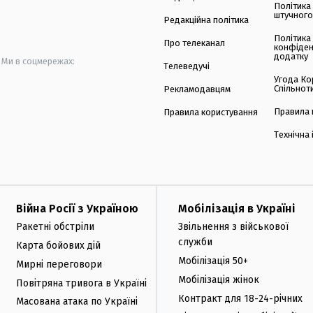
Політика
штучного
Редакційна політика
Політика
Про телеканал
конфіден
додатку
Ми в соцмережах:
Телеведучі
Угода Ко
Спільнот
Рекламодавцям
Правила 
Правила користування
Технічна
Війна Росії з Україною
Мобілізація в Україні
Ракетні обстріли
Звільнення з військової
служби
Карта бойових дій
Мобілізація 50+
Мирні переговори
Мобілізація жінок
Повітряна тривога в Україні
Контракт для 18-24-річних
Масована атака по Україні