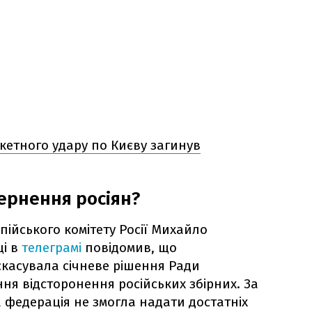
кетного удару по Києву загинув
ернення росіян?
мпійського комітету Росії Михайло
ці в
телеграмі
повідомив, що
скасувала січневе рішення Ради
ня відсторонення російських збірних. За
 федерація не змогла надати достатніх