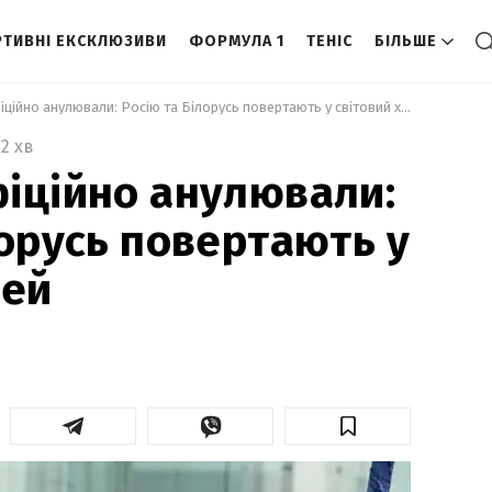
ТИВНІ ЕКСКЛЮЗИВИ
ФОРМУЛА 1
ТЕНІС
БІЛЬШЕ
 Недопуск офіційно анулювали: Росію та Білорусь повертають у світовий хокей 
2 хв
іційно анулювали:
лорусь повертають у
кей