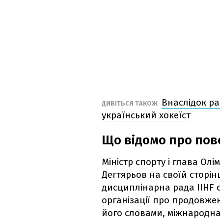
Внаслідок ра
ДИВІТЬСЯ ТАКОЖ
український хокеїст
Що відомо про пов
Міністр спорту і глава Олі
Дегтярьов на своїй сторін
дисциплінарна рада IIHF 
організації про продовжен
його словами, міжнародна