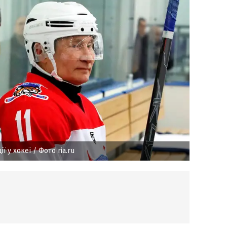
ії у хокеї
/ Фото ria.ru