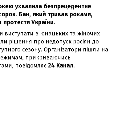
окею ухвалила безпрецедентне
орок. Бан, який тривав роками,
 протести України.
ли виступати в юнацьких та жіночих
али рішення про недопуск росіян до
упного сезону. Організатори пішли на
режимам, прикриваючись
ами, повідомляє
24 Канал
.