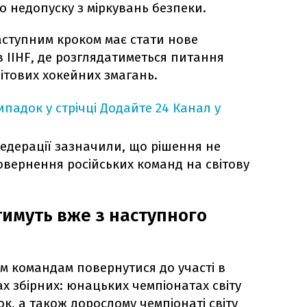
о недопуску з міркувань безпеки.
аступним кроком має стати нове
в IIHF, де розглядатиметься питання
вітових хокейних змагань.
падок у стрічці
Додайте 24 Канал у
едерації зазначили, що рішення не
вернення російських команд на світову
атимуть вже з наступного
им командам повернутися до участі в
х збірних: юнацьких чемпіонатах світу
ок, а також дорослому чемпіонаті світу