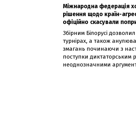
Міжнародна федерація х
рішення щодо країн-агрес
офіційно скасували попри
Збірним Білорусі дозволи
турнірах, а також анулюв
змагань починаючи з наст
поступки диктаторським 
неоднозначними аргумент