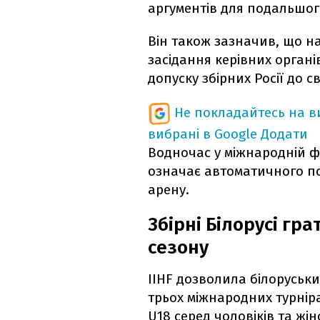
аргументів для подальшог
Він також зазначив, що н
засідання керівних органі
допуску збірних Росії до с
Не покладайтесь на ви
вибрані в Google
Додати
Водночас у міжнародній ф
означає автоматичного по
арену.
Збірні Білорусі гр
сезону
IIHF дозволила білоруськ
трьох міжнародних турніра
U18 серед чоловіків та жін