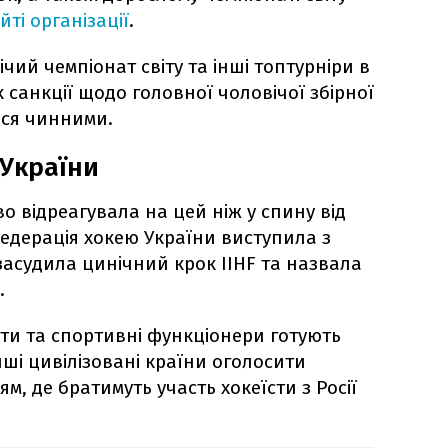
йті організації
.
ий чемпіонат світу та інші топтурніри в
к санкції щодо головної чоловічої збірної
ься чинними.
 України
о відреагувала на цей ніж у спину від
едерація хокею України виступила з
й засудила цинічний крок IIHF та назвала
.
ати та спортивні функціонери готують
ші цивілізовані країни оголосити
м, де братимуть участь хокеїсти з Росії