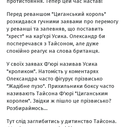
протистояння. Тепер цей час настав!
Перед реваншом "Циганський король"
розкидався гучними заявами про перемогу
у реванші та запевняв, що поставить
"хрест" на кар'єрі Усика. Олександр би
посперечався з Тайсоном, але дуже
спокійно реагує на слова британця.
У своїх заявах Ф'юрі називав Усика
"кроликом". Натомість у коментарях
Олександра часто фігурує прізвисько
"Жадібне пузо". Прихильники боксу часто
називають Тайсона Ф'юрі "Циганським
королем". Звідки ж пішло це прізвисько?
Розбираймось...
Тут слід заглибитись у дитинство Тайсона.