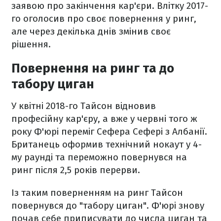
заявою про закінчення кар'єри. Влітку 2017-
го оголосив про своє повернення у ринг,
але через декілька днів змінив своє
рішення.
Повернення на ринг та до
табору циган
У квітні 2018-го Тайсон відновив
професійну кар'єру, а вже у червні того ж
року Ф'юрі переміг Сефера Сефері з Албанії.
Британець оформив технічний нокаут у 4-
му раунді та переможно повернувся на
ринг після 2,5 років перерви.
Із таким поверненням на ринг Тайсон
повернувся до "табору циган". Ф'юрі знову
почав себе приписувати до числа циган та