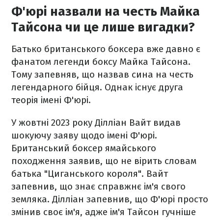
Ф'юрі назвали на честь Майка
Тайсона чи це лише вигадки?
Батько британського боксера вже давно є
фанатом легенди боксу Майка Тайсона.
Тому запевняв, що назвав сина на честь
легендарного бійця. Однак існує друга
теорія імені Ф'юрі.
У жовтні 2023 року Ділліан Вайт видав
шокуючу заяву щодо імені Ф'юрі.
Британський боксер ямайського
походження заявив, що не вірить словам
батька "Циганського короля". Вайт
запевнив, що знає справжнє ім'я свого
земляка. Ділліан запевнив, що Ф'юрі просто
змінив своє ім'я, адже ім'я Тайсон гучніше