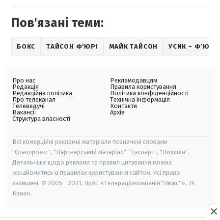
Пов'язані теми:
БОКС
ТАЙСОН Ф'ЮРІ
МАЙК ТАЙСОН
УСИК – Ф’ЮРІ
Про нас
Рекламодавцям
Редакція
Правила користування
Редакційна політика
Політика конфіденційності
Про телеканал
Технічна інформація
Телеведучі
Контакти
Вакансії
Архів
Структура власності
Всі комерційні рекламні матеріали позначені словами
"Спецпроєкт", "Партнерський матеріал", "Експерт", "Позиція".
Детальніше щодо реклами та правил цитування можна
ознайомитись в правилах користування сайтом. Усі права
захищені. © 2005—2021, ПрАТ «Телерадіокомпанія "Люкс"», 24
Канал.