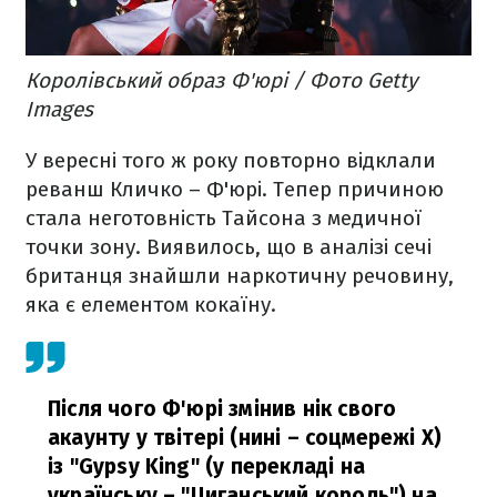
Королівський образ Ф'юрі / Фото Getty
Images
У вересні того ж року повторно відклали
реванш Кличко – Ф'юрі. Тепер причиною
стала неготовність Тайсона з медичної
точки зону. Виявилось, що в аналізі сечі
британця знайшли наркотичну речовину,
яка є елементом кокаїну.
Після чого Ф'юрі змінив нік свого
акаунту у твітері (нині – соцмережі Х)
із "Gypsy King" (у перекладі на
українську – "Циганський король") на