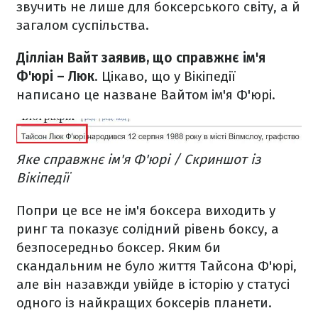
звучить не лише для боксерського світу, а й
загалом суспільства.
Ділліан Вайт заявив, що справжнє ім'я
Ф'юрі – Люк
. Цікаво, що у Вікіпедії
написано це назване Вайтом ім'я Ф'юрі.
Яке справжнє ім'я Ф'юрі / Скриншот із
Вікіпедії
Попри це все не ім'я боксера виходить у
ринг та показує солідний рівень боксу, а
безпосередньо боксер. Яким би
скандальним не було життя Тайсона Ф'юрі,
але він назавжди увійде в історію у статусі
одного із найкращих боксерів планети.