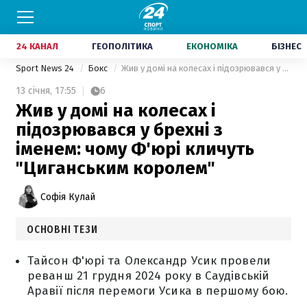
24 КАНАЛ
ГЕОПОЛІТИКА
ЕКОНОМІКА
БІЗНЕС
Sport News 24
Бокс
Жив у домі на колесах і підозрювався у брехні з іменем: чому Ф'юрі кличуть "Циганським королем"
13 січня,
17:55
6
Жив у домі на колесах і
підозрювався у брехні з
іменем: чому Ф'юрі кличуть
"Циганським королем"
Софія Кулай
ОСНОВНІ ТЕЗИ
Тайсон Ф'юрі та Олександр Усик провели
реванш 21 грудня 2024 року в Саудівській
Аравії після перемоги Усика в першому бою.