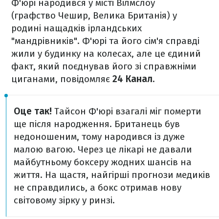
Ф'юрі народився у місті Вілмслоу
(графство Чешир, Велика Британія) у
родині нащадків ірландських
"мандрівників". Ф'юрі та його сім'я справді
жили у будинку на колесах, але це єдиний
факт, який поєднував його зі справжніми
циганами, повідомляє
24 Канал.
Оце так!
Тайсон Ф'юрі взагалі міг померти
ще після народження. Британець був
недоношеним, тому народився із дуже
малою вагою. Через це лікарі не давали
майбутньому боксеру жодних шансів на
життя. На щастя, найгірші прогнози медиків
не справдились, а бокс отримав нову
світовому зірку у ринзі.