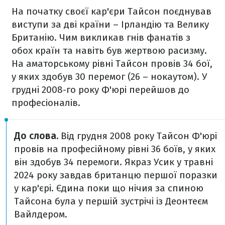
На початку своєї кар'єри Тайсон поєднував
виступи за дві країни – Ірландію та Велику
Британію. Чим викликав гнів фанатів з
обох країн та навіть був жертвою расизму.
На аматорському рівні Тайсон провів 34 бої,
у яких здобув 30 перемог (26 – нокаутом). У
грудні 2008-го року Ф'юрі перейшов до
професіоналів.
До слова.
Від грудня 2008 року Тайсон Ф'юрі
провів на професійному рівні 36 боїв, у яких
він здобув 34 перемоги. Якраз Усик у травні
2024 року завдав британцю першої поразки
у кар'єрі. Єдина поки що нічия за спиною
Тайсона була у першій зустрічі із Деонтеєм
Вайлдером.