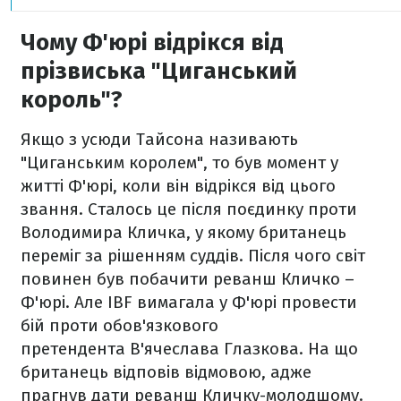
Чому Ф'юрі відрікся від
прізвиська "Циганський
король"?
Якщо з усюди Тайсона називають
"Циганським королем", то був момент у
житті Ф'юрі, коли він відрікся від цього
звання. Сталось це після поєдинку проти
Володимира Кличка, у якому британець
переміг за рішенням суддів. Після чого світ
повинен був побачити реванш Кличко –
Ф'юрі. Але IBF вимагала у Ф'юрі провести
бій проти обов'язкового
претендента В'ячеслава Глазкова. На що
британець відповів відмовою, адже
прагнув дати реванш Кличку-молодшому.