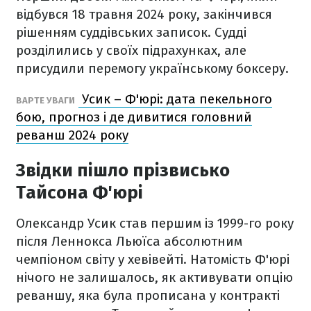
відбувся 18 травня 2024 року, закінчився
рішенням суддівських записок. Судді
розділились у своїх підрахунках, але
присудили перемогу українському боксеру.
Усик – Ф'юрі: дата пекельного
ВАРТЕ УВАГИ
бою, прогноз і де дивитися головний
реванш 2024 року
Звідки пішло прізвисько
Тайсона Ф'юрі
Олександр Усик став першим із 1999-го року
після Леннокса Льюїса абсолютним
чемпіоном світу у хевівейті. Натомість Ф'юрі
нічого не залишалось, як активувати опцію
реваншу, яка була прописана у контракті