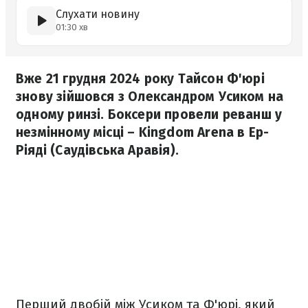
Слухати новину
01:30 хв
Вже 21 грудня 2024 року Тайсон Ф'юрі
знову зійшовся з Олександром Усиком на
одному ринзі. Боксери провели реванш у
незмінному місці – Kingdom Arena в Ер-
Ріяді (Саудівська Аравія).
Перший двобій між Усиком та Ф'юрі, який