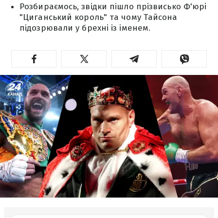
Розбираємось, звідки пішло прізвисько Ф'юрі
"Циганський король" та чому Тайсона
підозрювали у брехні із іменем.