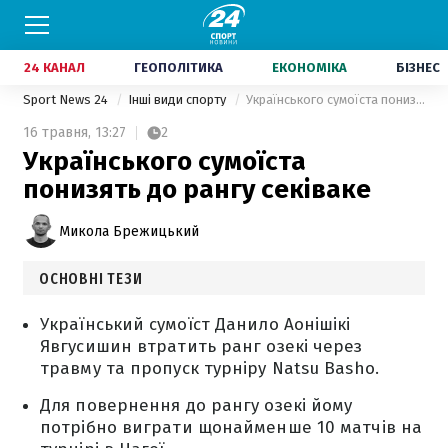
24 КАНАЛ
ГЕОПОЛІТИКА
ЕКОНОМІКА
БІЗНЕС
Sport News 24
Інші види спорту
Українського сумоїста понизять до рангу секіваке
16 травня,
13:27
2
Українського сумоїста
понизять до рангу секіваке
Микола Брежицький
ОСНОВНІ ТЕЗИ
Український сумоїст Данило Аонішікі
Явгусишин втратить ранг озекі через
травму та пропуск турніру Natsu Basho.
Для повернення до рангу озекі йому
потрібно виграти щонайменше 10 матчів на