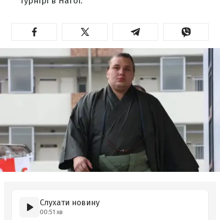
турнірі в Нагої.
Слухати новину
00:51 хв