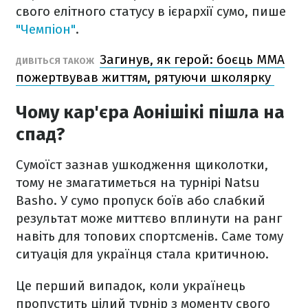
свого елітного статусу в ієрархії сумо, пише
"Чемпіон"
.
Загинув, як герой: боєць ММА
ДИВІТЬСЯ ТАКОЖ
пожертвував життям, рятуючи школярку
Чому кар'єра Аонішікі пішла на
спад?
Сумоїст зазнав ушкодження щиколотки,
тому не змагатиметься на турнірі Natsu
Basho. У сумо пропуск боїв або слабкий
результат може миттєво вплинути на ранг
навіть для топових спортсменів. Саме тому
ситуація для українця стала критичною.
Це перший випадок, коли українець
пропустить цілий турнір з моменту свого