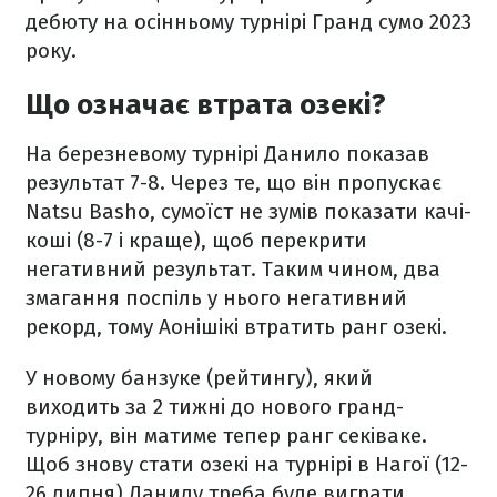
дебюту на осінньому турнірі Гранд сумо 2023
року.
Що означає втрата озекі?
На березневому турнірі Данило показав
результат 7-8. Через те, що він пропускає
Natsu Basho, сумоїст не зумів показати качі-
коші (8-7 і краще), щоб перекрити
негативний результат. Таким чином, два
змагання поспіль у нього негативний
рекорд, тому Аонішікі втратить ранг озекі.
У новому банзуке (рейтингу), який
виходить за 2 тижні до нового гранд-
турніру, він матиме тепер ранг секіваке.
Щоб знову стати озекі на турнірі в Нагої (12-
26 липня) Данилу треба буде виграти