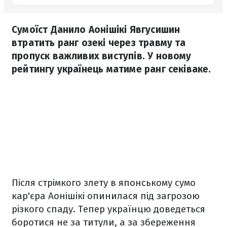
Сумоїст Данило Аонішікі Явгусишин
втратить ранг озекі через травму та
пропуск важливих виступів. У новому
рейтингу українець матиме ранг секіваке.
Після стрімкого злету в японському сумо
кар'єра Аонішікі опинилася під загрозою
різкого спаду. Тепер українцю доведеться
боротися не за титули, а за збереження