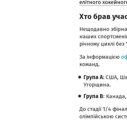
елітного хокейно
Хто брав учас
Нещодавно збірна 
наших спортсменів 
річному циклі без
За інформацією
оф
команд.
Група А
: США, Шв
Угорщина.
Група В
: Канада,
До стадії 1/4 фін
олімпійською сис