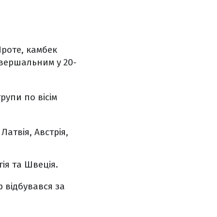
Проте, камбек
авершальним у 20-
групи по вісім
Латвія, Австрія,
гія та Швеція.
р відбувався за