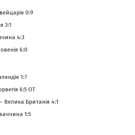
Швейцарія 0:9
я 3:1
ччина 4:3
ловенія 6:0
нляндія 1:7
рвегія 6:5 ОТ
– Велика Британія 4:1
оваччина 1:5