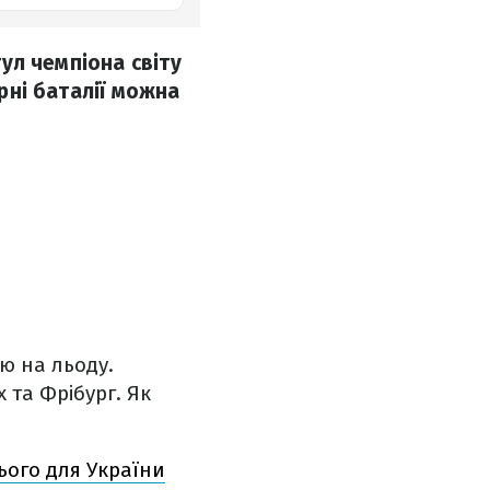
тул чемпіона світу
ірні баталії можна
ею на льоду.
 та Фрібург. Як
ього для України