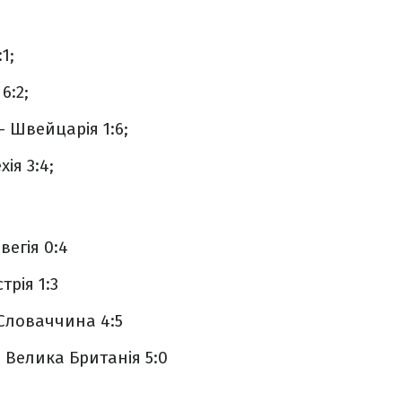
1;
6:2;
– Швейцарія 1:6;
хія 3:4;
вегія 0:4
трія 1:3
 Словаччина 4:5
 Велика Британія 5:0