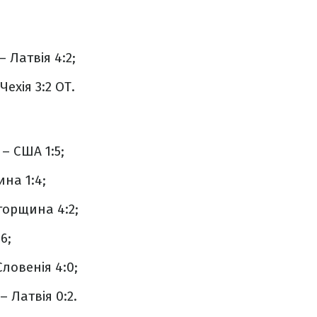
 Латвія 4:2;
Чехія 3:2 ОТ.
– США 1:5;
ина 1:4;
Угорщина 4:2;
6;
Словенія 4:0;
– Латвія 0:2.