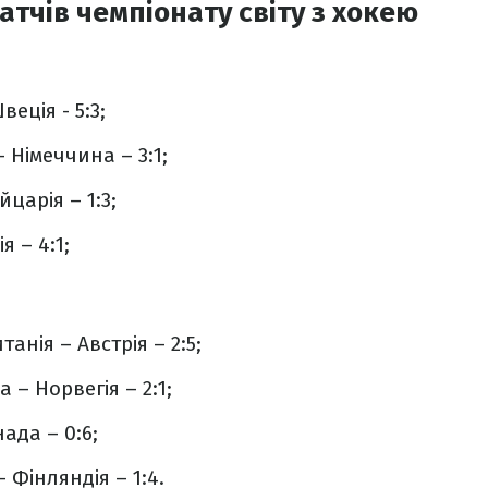
атчів чемпіонату світу з хокею
веція - 5:3;
– Німеччина – 3:1;
царія – 1:3;
я – 4:1;
танія – Австрія – 2:5;
 – Норвегія – 2:1;
нада – 0:6;
 Фінляндія – 1:4.