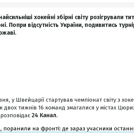
 найсильніші хокейні збірні світу розігрували ти
оні. Попри відсутність України, подивитись турн
ржаві.
вня, у Швейцарії стартував чемпіонат світу з хок
ж двох тижнів 16 команд змагалися у містах Цюрих
, розповідає
24 Канал
.
ію, поранили на фронті: де зараз учасники останн