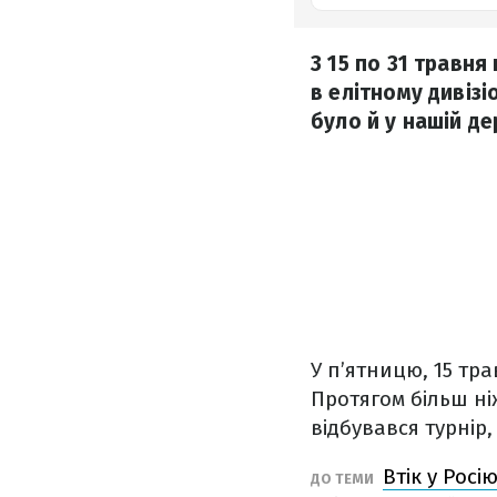
З 15 по 31 травня
в елітному дивізі
було й у нашій де
У п’ятницю, 15 тра
Протягом більш ні
відбувався турнір
Втік у Рос
ДО ТЕМИ