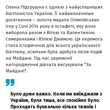
Олена Підгрушна є однією з найуспішніших
біатлоністок України. Її найвизначніше
досягнення – золота медаль Олімпійських
ігор у Сочі 2014 року в естафеті, яку вона
виборола разом з Вітою та Валентиною
Семеренками і Юлією Джимою. Ця перемога
стала історичною для всього українського
біатлону, оскільки була здобута після подій
на Майдані. Під час церемонії
нагородження дівчата вигукували "За
Майдан!".
Було дуже важко. Коли ми виїжджали з
України, була тиша, все спокійно було.
Проходить буквально кілька тижнів і