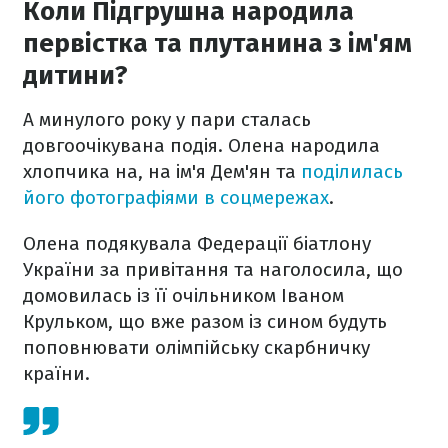
Коли Підгрушна народила
первістка та плутанина з ім'ям
дитини?
А минулого року у пари сталась
довгоочікувана подія. Олена народила
хлопчика на, на ім'я Дем'ян та
поділилась
його фотографіями в соцмережах
.
Олена подякувала Федерації біатлону
України за привітання та наголосила, що
домовилась із її очільником Іваном
Крульком, що вже разом із сином будуть
поповнювати олімпійську скарбничку
країни.