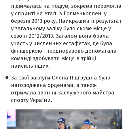
підіймалась на подіум, зокрема перемогла
у спринті на етапі в Голменколлені у
березні 2013 року. Найкращий її результат
у загальному заліку було сьоме місце у
сезоні-2012/2013. Загалом вона брала
участь у численних естафетах, де була
фінішеркою і неодноразово допомагала
команді здобувати місця в трійці
найсильніших.
За свої заслуги Олена Підгрушна була
нагороджена орденами, а також
отримала звання Заслуженого майстра
спорту України.