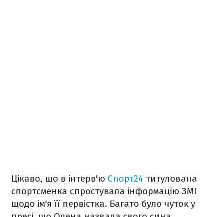
Цікаво, що в інтерв'ю
Спорт24
титулована
спортсменка спростувала інформацію ЗМІ
щодо ім'я її первістка. Багато було чуток у
пресі, що Олена назвала свого сина