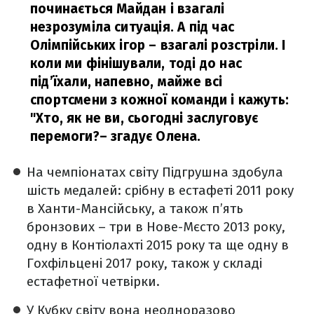
починається Майдан і взагалі
незрозуміла ситуація. А під час
Олімпійських ігор – взагалі розстріли. І
коли ми фінішували, тоді до нас
під’їхали, напевно, майже всі
спортсмени з кожної команди і кажуть:
"Хто, як не ви, сьогодні заслуговує
перемоги?
– згадує Олена.
На чемпіонатах світу Підгрушна здобула
шість медалей: срібну в естафеті 2011 року
в Ханти-Мансійську, а також п’ять
бронзових – три в Нове-Мєсто 2013 року,
одну в Контіолахті 2015 року та ще одну в
Гохфільцені 2017 року, також у складі
естафетної четвірки.
У Кубку світу вона неодноразово