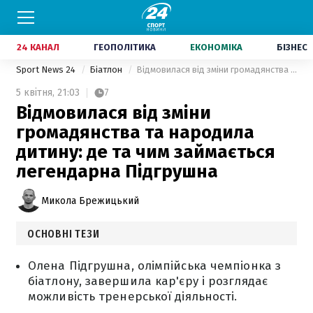
24 КАНАЛ
ГЕОПОЛІТИКА
ЕКОНОМІКА
БІЗНЕС
Sport News 24
Біатлон
Відмовилася від зміни громадянства та народила дитину: де та чим займається легендарна Підгрушна
5 квітня,
21:03
7
Відмовилася від зміни
громадянства та народила
дитину: де та чим займається
легендарна Підгрушна
Микола Брежицький
ОСНОВНІ ТЕЗИ
Олена Підгрушна, олімпійська чемпіонка з
біатлону, завершила кар'єру і розглядає
можливість тренерської діяльності.