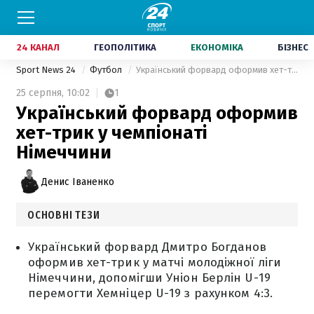
24 КАНАЛ
ГЕОПОЛІТИКА
ЕКОНОМІКА
БІЗНЕС
Sport News 24
Футбол
Український форвард оформив хет-трик у чемпіонаті Німеччини
25 серпня,
10:02
1
Український форвард оформив
хет-трик у чемпіонаті
Німеччини
Денис Іваненко
ОСНОВНІ ТЕЗИ
Український форвард Дмитро Богданов
оформив хет-трик у матчі молодіжної ліги
Німеччини, допомігши Уніон Берлін U-19
перемогти Хемніцер U-19 з рахунком 4:3.